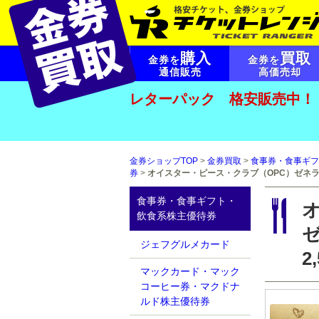
購入
買取
金券を
金券を
通信販売
高価売却
レターパック 格安販売中！
金券ショップTOP
>
金券買取
>
食事券・食事ギフ
券
>
オイスター・ピース・クラブ（OPC）ゼネラ
食事券・食事ギフト・
飲食系株主優待券
ジェフグルメカード
2
マックカード・マック
コーヒー券・マクドナ
ルド株主優待券