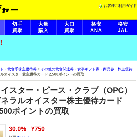
お客様ご利用ガイド
切手
大量
大口
格安
格安
買取
購入
買取
ANA
JAL
！
ト・飲食系株主優待券
>
その他の飲食関連券・食事ギフト券・商品券・株主優待
ルオイスター株主優待カード 2,500ポイントの買取
オイスター・ピース・クラブ（OPC）
ゼネラルオイスター株主優待カード
,500ポイントの買取
30.0%
¥750