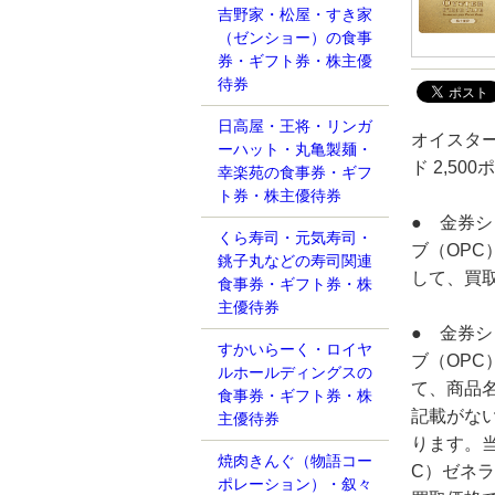
吉野家・松屋・すき家
（ゼンショー）の食事
券・ギフト券・株主優
待券
日高屋・王将・リンガ
オイスタ
ーハット・丸亀製麺・
ド 2,5
幸楽苑の食事券・ギフ
ト券・株主優待券
● 金券
くら寿司・元気寿司・
ブ（OPC
銚子丸などの寿司関連
して、買
食事券・ギフト券・株
主優待券
● 金券
すかいらーく・ロイヤ
ブ（OPC
ルホールディングスの
て、商品
食事券・ギフト券・株
記載がな
主優待券
ります。
焼肉きんぐ（物語コー
C）ゼネラ
ポレーション）・叙々