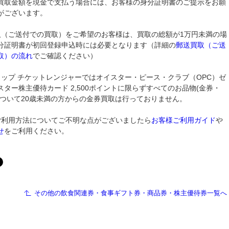
買取金額を現金で支払う場合には、お客様の身分証明書のご提示をお願
がございます。
取（ご送付での買取）をご希望のお客様は、買取の総額が1万円未満の場
分証明書が初回登録申込時には必要となります（詳細の
郵送買取（ご送
取）の流れ
でご確認ください）
ョップ チケットレンジャーではオイスター・ピース・クラブ（OPC）ゼ
スター株主優待カード 2,500ポイントに限らずすべてのお品物(金券・
について20歳未満の方からの金券買取は行っておりません。
ご利用方法についてご不明な点がございましたら
お客様ご利用ガイド
や
せ
をご利用ください。
その他の飲食関連券・食事ギフト券・商品券・株主優待券一覧へ