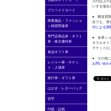
万円以上の
いする場合
プリペイドカード
● 郵送買
商業施設・ファッショ
合でも、身
ン雑貨関連券
付による買
専門店商品券・ギフト
● 金券シ
券・株主優待券
ネラルオイ
チケット)
食品ギフト券
● その他
レジャー券・チケッ
お問い合わ
ト・入場券
旅行券・ギフト券
はがき・レターパック
切手
印紙・証紙