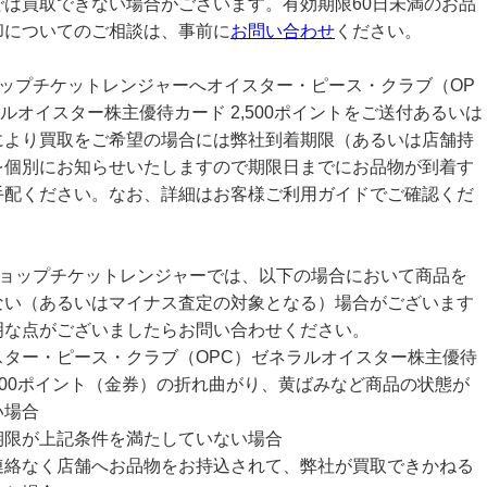
では買取できない場合がございます。有効期限60日未満のお品
却についてのご相談は、事前に
お問い合わせ
ください。
ョップチケットレンジャーへオイスター・ピース・クラブ（OP
ルオイスター株主優待カード 2,500ポイントをご送付あるいは
により買取をご希望の場合には弊社到着期限（あるいは店舗持
を個別にお知らせいたしますので期限日までにお品物が到着す
手配ください。なお、詳細はお客様ご利用ガイドでご確認くだ
ショップチケットレンジャーでは、以下の場合において商品を
ない（あるいはマイナス査定の対象となる）場合がございます
明な点がございましたらお問い合わせください。
スター・ピース・クラブ（OPC）ゼネラルオイスター株主優待
,500ポイント（金券）の折れ曲がり、黄ばみなど商品の状態が
い場合
期限が上記条件を満たしていない場合
連絡なく店舗へお品物をお持込されて、弊社が買取できかねる