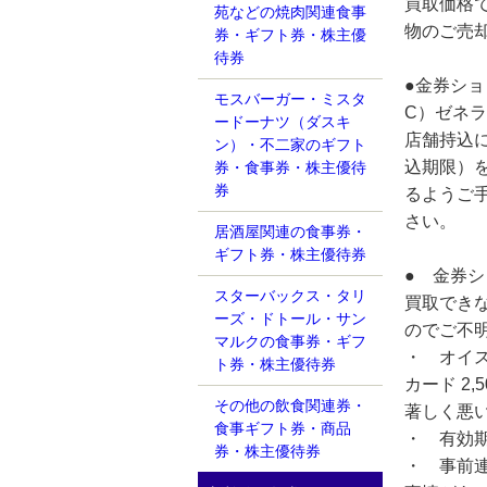
買取価格
苑などの焼肉関連食事
物のご売
券・ギフト券・株主優
待券
●金券シ
モスバーガー・ミスタ
C）ゼネラ
ードーナツ（ダスキ
店舗持込
ン）・不二家のギフト
込期限）
券・食事券・株主優待
券
るようご
さい。
居酒屋関連の食事券・
ギフト券・株主優待券
● 金券
スターバックス・タリ
買取でき
ーズ・ドトール・サン
のでご不
マルクの食事券・ギフ
・ オイ
ト券・株主優待券
カード 2
その他の飲食関連券・
著しく悪
食事ギフト券・商品
・ 有効
券・株主優待券
・ 事前