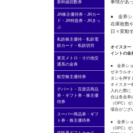
事情があ
新幹線回数券
JR株主優待券・JRカー
● 金券
ド・JR特急券・JRきっ
在庫枚数
ぷ
日々変動
私鉄株主優待・私鉄電
鉄カード・私鉄切符
オイスター・
イントの金
東京メトロ・その他交
通系の金券
● 金券シ
ゼネラルオ
航空株主優待券
タンを押す
オイスター
デパート・百貨店商品
入れた際に
券・ギフト券・株主優
合は各金券
待券
（OPC）ゼ
場合がござ
スーパー商品券・ギフ
ト券・株主優待券
● 金券シ
（OPC）ゼ
信販系ギフトカード