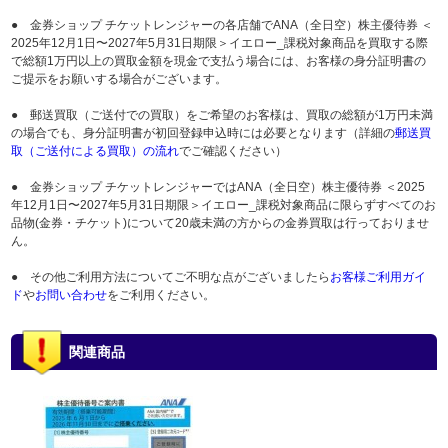
● 金券ショップ チケットレンジャーの各店舗でANA（全日空）株主優待券 ＜
2025年12月1日〜2027年5月31日期限＞イエロー_課税対象商品を買取する際
で総額1万円以上の買取金額を現金で支払う場合には、お客様の身分証明書の
ご提示をお願いする場合がございます。
● 郵送買取（ご送付での買取）をご希望のお客様は、買取の総額が1万円未満
の場合でも、身分証明書が初回登録申込時には必要となります（詳細の
郵送買
取（ご送付による買取）の流れ
でご確認ください）
● 金券ショップ チケットレンジャーではANA（全日空）株主優待券 ＜2025
年12月1日〜2027年5月31日期限＞イエロー_課税対象商品に限らずすべてのお
品物(金券・チケット)について20歳未満の方からの金券買取は行っておりませ
ん。
● その他ご利用方法についてご不明な点がございましたら
お客様ご利用ガイ
ド
や
お問い合わせ
をご利用ください。
関連商品