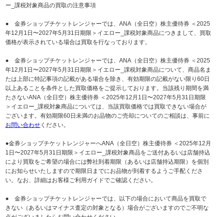
ー_課税対象商品の買取の注意事項
● 金券ショップチケットレンジャーでは、ANA（全日空）株主優待券 ＜2025
年12月1日〜2027年5月31日期限＞イエロー_課税対象商品につきまして、買取
価格が表示されている場合は買取を行なっております。
● 金券ショップチケットレンジャーでは、ANA（全日空）株主優待券 ＜2025
年12月1日〜2027年5月31日期限＞イエロー_課税対象商品について、商品名ま
たは上部に特記事項の記載がある場合を除き、有効期限の記載がない限り60日
以上あることを条件とした買取価格をご提示しております。当該残り期間を満
たさないANA（全日空）株主優待券 ＜2025年12月1日〜2027年5月31日期限
＞イエロー_課税対象商品については、当該買取価格では買取できない場合が
ございます。有効期限60日未満のお品物のご売却についてのご相談は、事前に
お問い合わせ
ください。
●金券ショップチケットレンジャーへANA（全日空）株主優待券 ＜2025年12月
1日〜2027年5月31日期限＞イエロー_課税対象商品をご送付あるいは店舗持込
により買取をご希望の場合には弊社到着期限（あるいは店舗持込期限）を個別
にお知らせいたしますので期限日までにお品物が到着するようご手配くださ
い。なお、詳細はお客様ご利用ガイドでご確認ください。
● 金券ショップチケットレンジャーでは、以下の場合において商品を買取で
きない（あるいはマイナス査定の対象となる）場合がございますのでご不明な