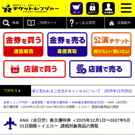
検索
ご利用ガイド
よくある質問
店舗案内
TOPICS
先払い買取業者と思われるご注文のキャンセルについて
2025年12月05日
【202
金券ショップTOP
>
金券買取
>
航空株主優待券
>
ANA株主優待券(全日空)
>
ANA（全日空）
株主優待券 ＜2025年12月1日〜2027年5月31日期限＞イエロー_課税対象商品の買取
ANA（全日空）株主優待券 ＜2025年12月1日〜2027年5月
31日期限＞イエロー_課税対象商品の買取