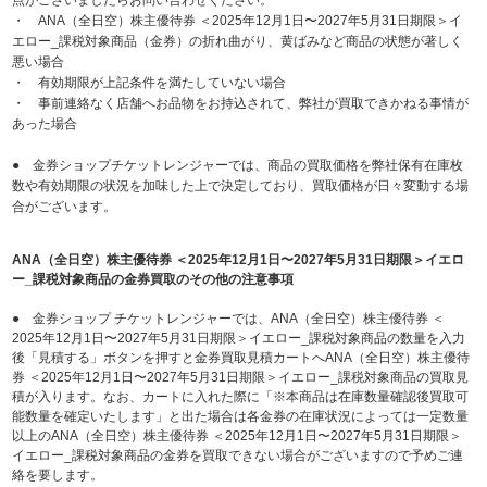
点がございましたらお問い合わせください。
・ ANA（全日空）株主優待券 ＜2025年12月1日〜2027年5月31日期限＞イ
エロー_課税対象商品（金券）の折れ曲がり、黄ばみなど商品の状態が著しく
悪い場合
・ 有効期限が上記条件を満たしていない場合
・ 事前連絡なく店舗へお品物をお持込されて、弊社が買取できかねる事情が
あった場合
● 金券ショップチケットレンジャーでは、商品の買取価格を弊社保有在庫枚
数や有効期限の状況を加味した上で決定しており、買取価格が日々変動する場
合がございます。
ANA（全日空）株主優待券 ＜2025年12月1日〜2027年5月31日期限＞イエロ
ー_課税対象商品の金券買取のその他の注意事項
● 金券ショップ チケットレンジャーでは、ANA（全日空）株主優待券 ＜
2025年12月1日〜2027年5月31日期限＞イエロー_課税対象商品の数量を入力
後「見積する」ボタンを押すと金券買取見積カートへANA（全日空）株主優待
券 ＜2025年12月1日〜2027年5月31日期限＞イエロー_課税対象商品の買取見
積が入ります。なお、カートに入れた際に「※本商品は在庫数量確認後買取可
能数量を確定いたします」と出た場合は各金券の在庫状況によっては一定数量
以上のANA（全日空）株主優待券 ＜2025年12月1日〜2027年5月31日期限＞
イエロー_課税対象商品の金券を買取できない場合がございますので予めご連
絡を要します。