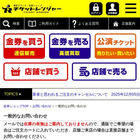
検索
ご利用ガイド
よくある質問
店舗案内
TOPICS
先が先払い買取業者と思われるご注文のキャンセルについて
2025年12月05日
【2
金券ショップTOP
>
お問い合わせ
>
一般的なお問い合わせ
一般的なお問い合わせ
メールでは
在庫の有無はご案内しておりません
ので、通販でご希望の場
合はご注文カートに入れていただき、店舗ご来店の場合は直接店舗まで
お問い合わせください。