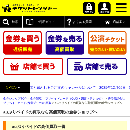
検索
ご利用ガイド
よくある質問
店舗案内
TOPICS
先払い買取業者と思われるご注文のキャンセルについて
2025年12月05日
【202
金券ショップTOP
>
金券買取
>
プリペイドカード（QUO・図書・テレカ他）
>
携帯電話会社
プリペイドカード(携帯プリカ)の買取
>
auぷりペイドの買取なら高価買取の金券ショップへ
auぷりペイドの買取なら高価買取の金券ショップへ
auぷりペイドの高価買取一覧