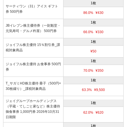
1枚
サーティワン（31）アイス ギフト
券 500円券
86.0%
¥430
1枚
JBイレブン株主優待券（一刻魁堂・
元気寿司・グルメ杵屋） 500円券
66.0%
¥330
1枚
ジョイフル株主優待 15％割引券_課
税対象商品
¥50
1枚
ジョイフル株主優待 お食事券 500円
券
70.0%
¥350
1枚
T_サガミHD株主優待 冊子（500円×
30枚綴り）_課税対象商品
63.3%
¥9,500
ジェイグループホールディングス
1枚
（芋蔵・てしごと家など）株主優待
御食事券 1,000円券 2026年10月31
62.0%
¥620
日期限
1枚