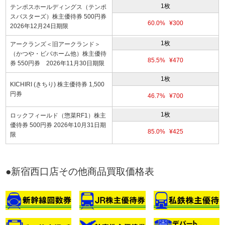
1枚
テンポスホールディングス（テンポ
スバスターズ）株主優待券 500円券
60.0%
¥300
2026年12月24日期限
1枚
アークランズ＜旧アークランド＞
（かつや・ビバホーム他）株主優待
85.5%
¥470
券 550円券 2026年11月30日期限
1枚
KICHIRI (きちり) 株主優待券 1,500
円券
46.7%
¥700
1枚
ロックフィールド（惣菜RF1）株主
優待券 500円券 2026年10月31日期
85.0%
¥425
限
●新宿西口店その他商品買取価格表