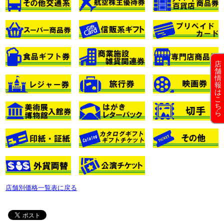
店
舗
情
報
は
こ
ち
ら
店舗別価格一覧表に戻る