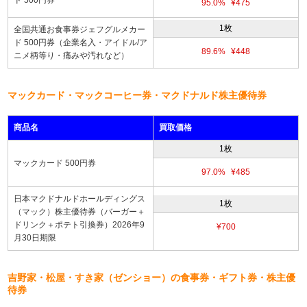
95.0%
¥475
1枚
全国共通お食事券ジェフグルメカー
ド 500円券（企業名入・アイドル/ア
89.6%
¥448
ニメ柄等り・痛みや汚れなど）
マックカード・マックコーヒー券・マクドナルド株主優待券
商品名
買取価格
1枚
マックカード 500円券
97.0%
¥485
日本マクドナルドホールディングス
1枚
（マック）株主優待券（バーガー＋
ドリンク＋ポテト引換券）2026年9
¥700
月30日期限
吉野家・松屋・すき家（ゼンショー）の食事券・ギフト券・株主優
待券