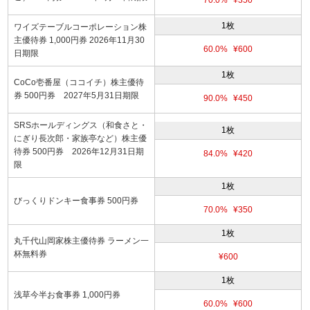
1枚
ワイズテーブルコーポレーション株
主優待券 1,000円券 2026年11月30
60.0%
¥600
日期限
1枚
CoCo壱番屋（ココイチ）株主優待
券 500円券 2027年5月31日期限
90.0%
¥450
SRSホールディングス（和食さと・
1枚
にぎり長次郎・家族亭など）株主優
待券 500円券 2026年12月31日期
84.0%
¥420
限
1枚
びっくりドンキー食事券 500円券
70.0%
¥350
1枚
丸千代山岡家株主優待券 ラーメン一
杯無料券
¥600
1枚
浅草今半お食事券 1,000円券
60.0%
¥600