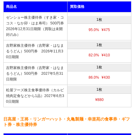
商品名
買取価格
ゼンショー株主優待券（すき家・コ
1枚
コス・なか卯・はま寿司） 500円券
2026年12月31日期限（買取は未開
95.0%
¥475
封のみ）
1枚
吉野家株主優待券（吉野家・はなま
るうどん）500円券 2026年11月3
82.0%
¥410
0日期限
1枚
吉野家株主優待券（吉野家・はなま
るうどん）500円券 2027年5月31
86.0%
¥430
日期限
1枚
松屋フーズ株主食事優待券（カルビ
焼肉定食などから1品）2027年6月3
¥880
0日期限
日高屋・王将・リンガーハット・丸亀製麺・幸楽苑の食事券・ギフ
ト券・株主優待券