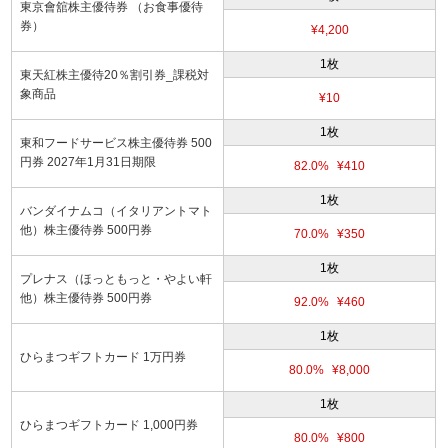
東京會舘株主優待券 （お食事優待
券）
¥4,200
1枚
東天紅株主優待20％割引券_課税対
象商品
¥10
1枚
東和フードサービス株主優待券 500
円券 2027年1月31日期限
82.0%
¥410
1枚
バンダイナムコ（イタリアントマト
他）株主優待券 500円券
70.0%
¥350
1枚
プレナス（ほっともっと・やよい軒
他）株主優待券 500円券
92.0%
¥460
1枚
ひらまつギフトカード 1万円券
80.0%
¥8,000
1枚
ひらまつギフトカード 1,000円券
80.0%
¥800