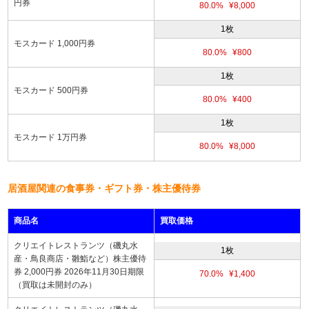
円券
80.0%
¥8,000
1枚
モスカード 1,000円券
80.0%
¥800
1枚
モスカード 500円券
80.0%
¥400
1枚
モスカード 1万円券
80.0%
¥8,000
居酒屋関連の食事券・ギフト券・株主優待券
商品名
買取価格
クリエイトレストランツ（磯丸水
1枚
産・鳥良商店・雛鮨など）株主優待
券 2,000円券 2026年11月30日期限
70.0%
¥1,400
（買取は未開封のみ）