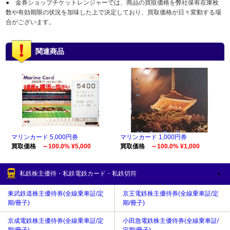
● 金券ショップチケットレンジャーでは、商品の買取価格を弊社保有在庫枚
数や有効期限の状況を加味した上で決定しており、買取価格が日々変動する場
合がございます。
関連商品
マリンカード 5,000円券
マリンカード 1,000円券
買取価格
～100.0% ¥5,000
買取価格
～100.0% ¥1,000
私鉄株主優待・私鉄電鉄カード・私鉄切符
東武鉄道株主優待券(全線乗車証/定
京王電鉄株主優待券(全線乗車証/定
期/冊子)
期/冊子)
京成電鉄株主優待券(全線乗車証/定
小田急電鉄株主優待券(全線乗車証/