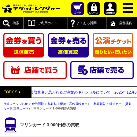
検索
ご利用ガイド
よくある質問
店舗案内
TOPICS
付先が先払い買取業者と思われるご注文のキャンセルについて
2025年12月05日
【
金券ショップTOP
>
金券買取
>
私鉄株主優待・私鉄電鉄カード・私鉄切符
>
鉄道カード(電鉄
カード/乗車カード)
>
マリンカード 3,000円券の買取
マリンカード 3,000円券の買取