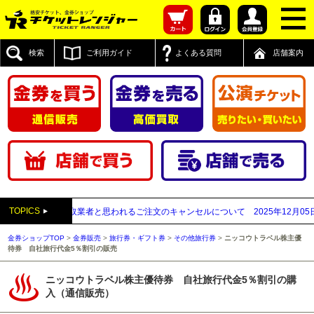
検索
ご利用ガイド
よくある質問
店舗案内
TOPICS
先が先払い買取業者と思われるご注文のキャンセルについて
2025年12月05日
【
金券ショップTOP
>
金券販売
>
旅行券・ギフト券
>
その他旅行券
>
ニッコウトラベル株主優
待券 自社旅行代金5％割引の販売
ニッコウトラベル株主優待券 自社旅行代金5％割引の購
入（通信販売）