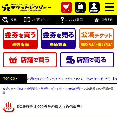
検索
ご利用ガイド
よくある質問
店舗案内
TOPICS
先払い買取業者と思われるご注文のキャンセルについて
2025年12月05日
【202
金券ショップTOP
>
金券販売
>
旅行券・ギフト券
>
その他旅行券
>
DC旅行券 1,000円券の販
売
DC旅行券 1,000円券の購入（通信販売）