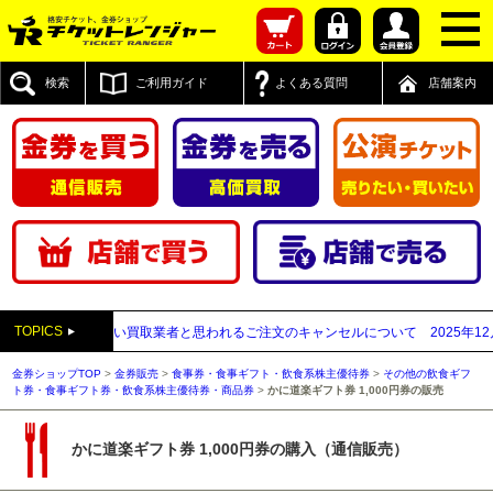
検索
ご利用ガイド
よくある質問
店舗案内
TOPICS
送付先が先払い買取業者と思われるご注文のキャンセルについて
2025年12月05
金券ショップTOP
>
金券販売
>
食事券・食事ギフト・飲食系株主優待券
>
その他の飲食ギフ
ト券・食事ギフト券・飲食系株主優待券・商品券
>
かに道楽ギフト券 1,000円券の販売
かに道楽ギフト券 1,000円券の購入（通信販売）