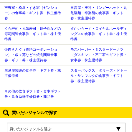
吉野家・松屋・すき家（ゼンショ
日高屋・王将・リンガーハット・丸
ー）の食事券・ギフト券・株主優待
亀製麺・幸楽苑の食事券・ギフト
券
券・株主優待券
くら寿司・元気寿司・銚子丸などの
すかいらーく・ロイヤルホールディ
寿司関連食事券・ギフト券・株主優
ングスの食事券・ギフト券・株主優
待券
待券
焼肉きんぐ（物語コーポレーショ
モスバーガー・ミスタードーナツ
ン）・叙々苑などの焼肉関連食事
（ダスキン）・不二家のギフト券・
券・ギフト券・株主優待券
食事券・株主優待券
居酒屋関連の食事券・ギフト券・株
スターバックス・タリーズ・ドトー
主優待券
ル・サンマルクの食事券・ギフト
券・株主優待券
その他の飲食ギフト券・食事ギフト
券・飲食系株主優待券・商品券
買いたいジャンルで探す