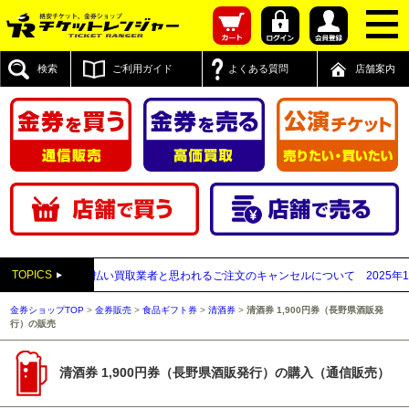
検索
ご利用ガイド
よくある質問
店舗案内
TOPICS
】送付先が先払い買取業者と思われるご注文のキャンセルについて
2025年12月0
金券ショップTOP
>
金券販売
>
食品ギフト券
>
清酒券
>
清酒券 1,900円券（長野県酒販発
行）の販売
清酒券 1,900円券（長野県酒販発行）の購入（通信販売）