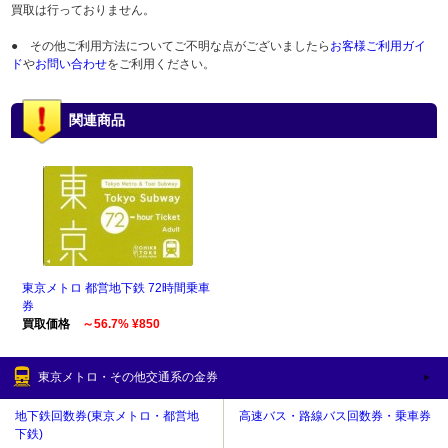
買取は行っておりません。
● その他ご利用方法についてご不明な点がございましたら
お客様ご利用ガイ
ド
や
お問い合わせ
をご利用ください。
関連商品
東京メトロ 都営地下鉄 72時間乗車
券
買取価格
～56.7% ¥850
東京メトロ・その他交通系の金券
地下鉄回数券(東京メトロ・都営地
高速バス・路線バス回数券・乗車券
下鉄)