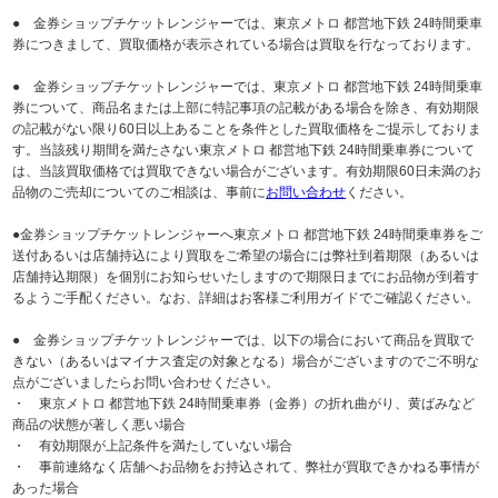
● 金券ショップチケットレンジャーでは、東京メトロ 都営地下鉄 24時間乗車
券につきまして、買取価格が表示されている場合は買取を行なっております。
● 金券ショップチケットレンジャーでは、東京メトロ 都営地下鉄 24時間乗車
券について、商品名または上部に特記事項の記載がある場合を除き、有効期限
の記載がない限り60日以上あることを条件とした買取価格をご提示しておりま
す。当該残り期間を満たさない東京メトロ 都営地下鉄 24時間乗車券について
は、当該買取価格では買取できない場合がございます。有効期限60日未満のお
品物のご売却についてのご相談は、事前に
お問い合わせ
ください。
●金券ショップチケットレンジャーへ東京メトロ 都営地下鉄 24時間乗車券をご
送付あるいは店舗持込により買取をご希望の場合には弊社到着期限（あるいは
店舗持込期限）を個別にお知らせいたしますので期限日までにお品物が到着す
るようご手配ください。なお、詳細はお客様ご利用ガイドでご確認ください。
● 金券ショップチケットレンジャーでは、以下の場合において商品を買取で
きない（あるいはマイナス査定の対象となる）場合がございますのでご不明な
点がございましたらお問い合わせください。
・ 東京メトロ 都営地下鉄 24時間乗車券（金券）の折れ曲がり、黄ばみなど
商品の状態が著しく悪い場合
・ 有効期限が上記条件を満たしていない場合
・ 事前連絡なく店舗へお品物をお持込されて、弊社が買取できかねる事情が
あった場合