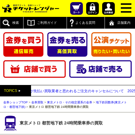
検索
ご利用ガイド
よくある質問
店舗案内
TOPICS
販売】送付先が先払い買取業者と思われるご注文のキャンセルについて
2025年12
金券ショップTOP
>
金券買取
>
東京メトロ・その他交通系の金券
>
地下鉄回数券(東京メト
ロ・都営地下鉄)
>
東京メトロ 都営地下鉄 24時間乗車券の買取
東京メトロ 都営地下鉄 24時間乗車券の買取