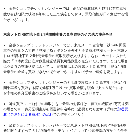
● 金券ショップチケットレンジャーでは、商品の買取価格を弊社保有在庫枚
数や有効期限の状況を加味した上で決定しており、買取価格が日々変動する場
合がございます。
東京メトロ 都営地下鉄 24時間乗車券の金券買取のその他の注意事項
● 金券ショップ チケットレンジャーでは、東京メトロ 都営地下鉄 24時間乗
車券の数量を入力後「見積する」ボタンを押すと金券買取見積カートへ東京メ
トロ 都営地下鉄 24時間乗車券の買取見積が入ります。なお、カートに入れた
際に「※本商品は在庫数量確認後買取可能数量を確定いたします」と出た場合
は各金券の在庫状況によっては一定数量以上の東京メトロ 都営地下鉄 24時間
乗車券の金券を買取できない場合がございますので予めご連絡を要します。
● 金券ショップ チケットレンジャーの各店舗で東京メトロ 都営地下鉄 24時
間乗車券を買取する際で総額1万円以上の買取金額を現金で支払う場合には、
お客様の身分証明書のご提示をお願いする場合がございます。
● 郵送買取（ご送付での買取）をご希望のお客様は、買取の総額が1万円未満
の場合でも、身分証明書が初回登録申込時には必要となります（詳細の
郵送買
取（ご送付による買取）の流れ
でご確認ください）
● 金券ショップ チケットレンジャーでは東京メトロ 都営地下鉄 24時間乗車
券に限らずすべてのお品物(金券・チケット)について20歳未満の方からの金券