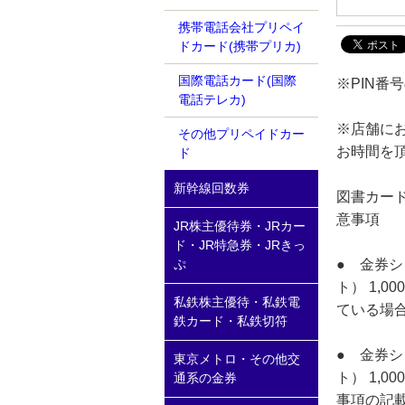
携帯電話会社プリペイ
ドカード(携帯プリカ)
国際電話カード(国際
※PIN
電話テレカ)
※店舗に
その他プリペイドカー
お時間を
ド
新幹線回数券
図書カード
意事項
JR株主優待券・JRカー
ド・JR特急券・JRきっ
● 金券シ
ぷ
ト） 1,
私鉄株主優待・私鉄電
ている場
鉄カード・私鉄切符
● 金券シ
東京メトロ・その他交
ト） 1,
通系の金券
事項の記