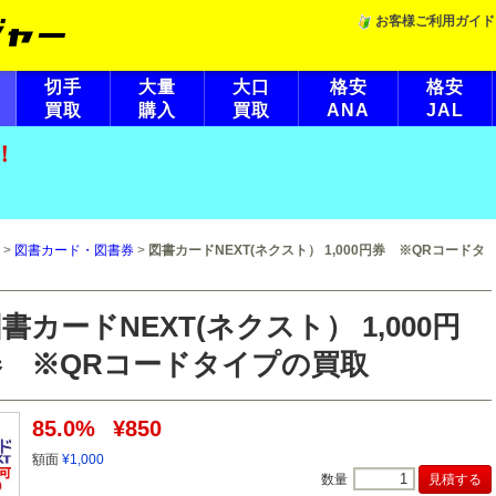
お客様ご利用ガイド
切手
大量
大口
格安
格安
買取
購入
買取
ANA
JAL
！
>
図書カード・図書券
>
図書カードNEXT(ネクスト） 1,000円券 ※QRコードタ
書カードNEXT(ネクスト） 1,000円
券 ※QRコードタイプの買取
85.0%
¥850
額面
¥1,000
数量