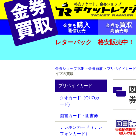
購入
買取
金券を
金券を
通信販売
高価売却
レターパック 格安販売中！
金券ショップTOP
>
金券買取
>
プリペイドカード
イプの買取
プリペイドカード
図
クオカード（QUOカ
ード)
図書カード・図書券
テレホンカード（テレ
フォンカード）