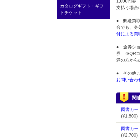
1,000
カタログギフト・ギフ
支払う場合
トチケット
● 郵送買
合でも、身
付による買
● 金券ショ
券 ※QR
満の方から
● その他
お問い合わ
関
図書カード
(¥1,800)
図書カード
(¥2,700)