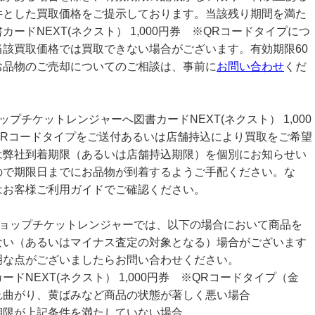
件とした買取価格をご提示しております。当該残り期間を満た
カードNEXT(ネクスト） 1,000円券 ※QRコードタイプにつ
当該買取価格では買取できない場合がございます。有効期限60
お品物のご売却についてのご相談は、事前に
お問い合わせ
くだ
ップチケットレンジャーへ図書カードNEXT(ネクスト） 1,000
QRコードタイプをご送付あるいは店舗持込により買取をご希望
は弊社到着期限（あるいは店舗持込期限）を個別にお知らせい
ので期限日までにお品物が到着するようご手配ください。な
はお客様ご利用ガイドでご確認ください。
ショップチケットレンジャーでは、以下の場合において商品を
ない（あるいはマイナス査定の対象となる）場合がございます
明な点がございましたらお問い合わせください。
ードNEXT(ネクスト） 1,000円券 ※QRコードタイプ（金
れ曲がり、黄ばみなど商品の状態が著しく悪い場合
期限が上記条件を満たしていない場合