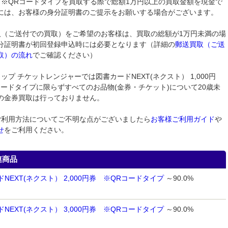
円券 ※QRコードタイプを買取する際で総額1万円以上の買取金額を現金で
には、お客様の身分証明書のご提示をお願いする場合がございます。
取（ご送付での買取）をご希望のお客様は、買取の総額が1万円未満の場
分証明書が初回登録申込時には必要となります（詳細の
郵送買取（ご送
取）の流れ
でご確認ください）
ップ チケットレンジャーでは図書カードNEXT(ネクスト） 1,000円
コードタイプに限らずすべてのお品物(金券・チケット)について20歳未
の金券買取は行っておりません。
ご利用方法についてご不明な点がございましたら
お客様ご利用ガイド
や
せ
をご利用ください。
連商品
NEXT(ネクスト） 2,000円券 ※QRコードタイプ
～90.0%
NEXT(ネクスト） 3,000円券 ※QRコードタイプ
～90.0%