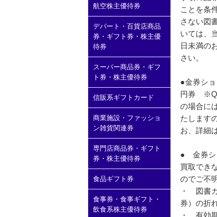
航空株主優待券
ことを条
さない図書
デパート・百貨店商品
いては、
券・ギフト券・株主優
日未満の
待券
さい。
スーパー商品券・ギフ
ト券・株主優待券
●金券ショ
円券 ※
信販系ギフトカード
の場合に
商業施設・ファッショ
たします
ン雑貨関連券
お、詳細
専門店商品券・ギフト
● 金券
券・株主優待券
買取でき
のでご不
食品ギフト券
・ 図書カ
食事券・食事ギフト・
券）の折
飲食系株主優待券
・ 有効