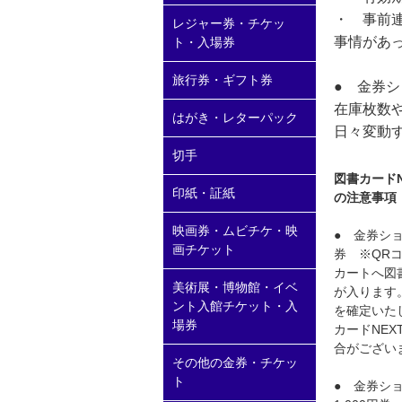
・ 事前
レジャー券・チケッ
事情があ
ト・入場券
旅行券・ギフト券
● 金券
在庫枚数
はがき・レターパック
日々変動
切手
図書カードN
印紙・証紙
の注意事項
映画券・ムビチケ・映
● 金券ショ
画チケット
券 ※QR
カートへ図書
美術展・博物館・イベ
が入ります
ント入館チケット・入
を確定いた
場券
カードNEX
合がござい
その他の金券・チケッ
ト
● 金券シ