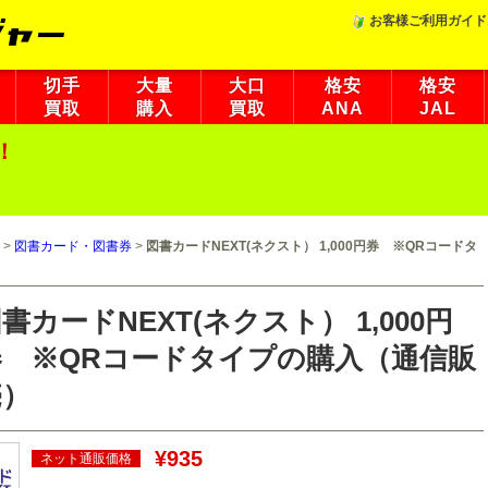
お客様ご利用ガイド
切手
大量
大口
格安
格安
買取
購入
買取
ANA
JAL
！
>
図書カード・図書券
>
図書カードNEXT(ネクスト） 1,000円券 ※QRコードタ
書カードNEXT(ネクスト） 1,000円
券 ※QRコードタイプの購入（通信販
売）
¥935
ネット通販価格