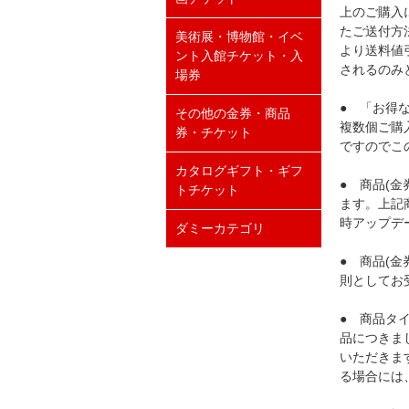
上のご購入
たご送付方
美術展・博物館・イベ
より送料値
ント入館チケット・入
されるのみ
場券
● 「お得
その他の金券・商品
複数個ご購
券・チケット
ですのでこ
カタログギフト・ギフ
● 商品(
トチケット
ます。上記
時アップデ
ダミーカテゴリ
● 商品(
則としてお
● 商品タ
品につきま
いただきま
る場合には