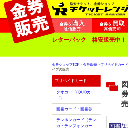
購入
買取
金券を
金券を
通信販売
高価売却
レターパック 格安販売中！
金券ショップTOP
>
金券販売
>
プリペイドカード
イプの販売
プリペイドカード
図
クオカード(QUOカー
ド)
図書カード・図書券
テレホンカード（テレ
カ・テレフォンカー