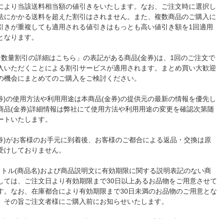
により当該送料相当額の値引きをいたします。なお、ご注文時に選択し
法にかかる送料を超えた割引はされません。また、複数商品のご購入に
引きが重複しても適用される値引きはもっとも高い値引き額を1回適用
となります。
な数量割引の詳細はこちら」の表記がある商品(金券)は、1回のご注文で
入いただくことによる割引サービスが適用されます。まとめ買い大歓迎
の機会にまとめてのご購入をご検討ください。
金券)の使用方法や利用用途は本商品(金券)の提供元の最新の情報を優先し
商品(金券)詳細情報は弊社にて使用方法や利用用途の変更を確認次第随
ートいたします。
金券)がお客様のお手元に到着後、お客様のご都合による返品・交換は原
受けしておりません。
イトル(商品名)および商品説明文に有効期限に関する説明表記のない商
しては、ご注文日より有効期限まで30日以上あるお品物をご用意させて
す。なお、在庫都合により有効期限まで30日未満のお品物のご用意とな
、その旨ご注文者様にご購入前にお知らせいたします。