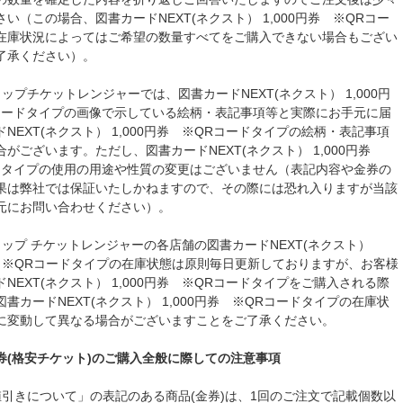
い（この場合、図書カードNEXT(ネクスト） 1,000円券 ※QRコー
在庫状況によってはご希望の数量すべてをご購入できない場合もござい
了承ください）。
ップチケットレンジャーでは、図書カードNEXT(ネクスト） 1,000円
コードタイプの画像で示している絵柄・表記事項等と実際にお手元に届
NEXT(ネクスト） 1,000円券 ※QRコードタイプの絵柄・表記事項
がございます。ただし、図書カードNEXT(ネクスト） 1,000円券
ドタイプの使用の用途や性質の変更はございません（表記内容や金券の
果は弊社では保証いたしかねますので、その際には恐れ入りますが当該
元にお問い合わせください）。
ョップ チケットレンジャーの各店舗の図書カードNEXT(ネクスト）
円券 ※QRコードタイプの在庫状態は原則毎日更新しておりますが、お客様
NEXT(ネクスト） 1,000円券 ※QRコードタイプをご購入される際
書カードNEXT(ネクスト） 1,000円券 ※QRコードタイプの在庫状
に変動して異なる場合がございますことをご了承ください。
券(格安チケット)のご購入全般に際しての注意事項
値引きについて」の表記のある商品(金券)は、1回のご注文で記載個数以