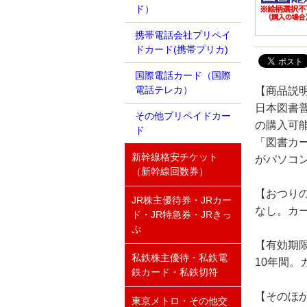
ド）
携帯電話会社プリペイ
ドカード(携帯プリカ)
国際電話カード（国際
電話テレカ）
【商品説
日本図書
その他プリペイドカー
の購入可
ド
「図書カー
新幹線格安チケット
がパソコ
（新幹線回数券）
【おつり
JR株主優待券・JRカー
なし。カ
ド・JR特急券・JRきっ
ぷ
【有効期
私鉄株主優待・私鉄電
10年間
鉄カード・私鉄切符
【そのほ
東京メトロ・その他交