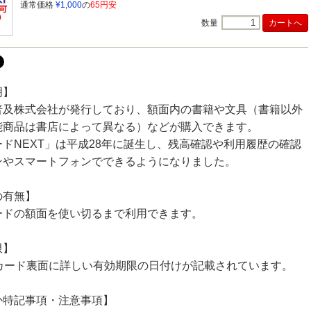
通常価格
¥1,000
の
65円安
数量
明】
普及株式会社が発行しており、額面内の書籍や文具（書籍以外
能商品は書店によって異なる）などが購入できます。
ドNEXT」は平成28年に誕生し、残高確認や利用履歴の確認
ンやスマートフォンでできるようになりました。
の有無】
ードの額面を使い切るまで利用できます。
限】
。カード裏面に詳しい有効期限の日付けが記載されています。
か特記事項・注意事項】