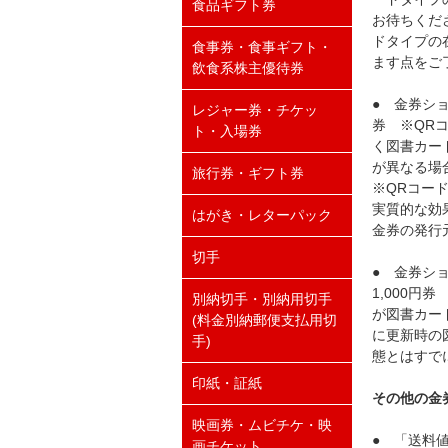
食品ギフト券
お待ちくださ
ドタイプの
食事券・食事ギフト・
ます点をご
飲食系株主優待券
● 金券ショ
レジャー券・チケッ
券 ※QR
ト・入場券
く図書カード
が異なる場合
旅行券・ギフト券
※QRコー
実質的な効
はがき・レターパック
金券の発行
切手
● 金券シ
1,000
別納切手・別納用切手
が図書カード
(料金別納郵便支払用切
に更新時の図
手)
態とはすで
印紙・証紙
その他の金
映画券・ムビチケ・映
● 「送料
画チケット