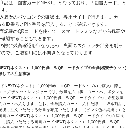
の商品は「図書カードNEXT」となっており、「図書カード」と
ます。
購入履歴のパソコンでの確認は、専用サイトで行えます。カー
るID番号とPIN番号を記入することで確認できます。
裏面記載のQRコードを使って、スマートフォンなどから残高や
を確認することもできます。
取の際に残高確認を行なうため、裏面のスクラッチ部分を削っ
すので、ご贈答用には不向きとなっております。
EXT(ネクスト） 1,000円券 ※QRコードタイプの金券(格安チケット)
際しての注意事項
ドNEXT(ネクスト） 1,000円券 ※QRコードタイプのご購入に際し
ョップ チケットレンジャーでは、数量を入力後「カートへ」ボタンを
ードNEXT(ネクスト） 1,000円券 ※QRコードタイプのご希望数量
入カートへ入ります。なお、金券購入カートに入れた際に「※本商品は
認後ご注文いただける数量を確定いたします」（ピンク色の網掛け）と
書カードNEXT(ネクスト） 1,000円券 ※QRコードタイプの在庫状
ご購入いただける図書カードNEXT(ネクスト） 1,000円券 ※QRコ
の数量を確定した内容を折り返しご回答いたしますのでご注文後は少々