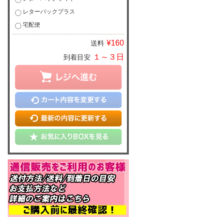
レターパックプラス
宅配便
¥160
送料
１～３日
到着目安