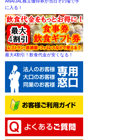
ANA/JAL株主優待券が当日その場で手
に入る！
最大4割引！飲食代金が安くなる！