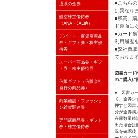
■こちら
通系の金券
は異なり
航空株主優待券
■残高、
（ANA・JAL他）
ド裏面にあ
■カード
デパート・百貨店商品
利用履歴
券・ギフト券・株主優
■弊社買
待券
ておりま
スーパー商品券・ギフ
ト券・株主優待券
図書カードN
のご購入に
信販ギフト（信販会社
発行の商品券）
● 図書カー
て、金券シ
商業施設・ファッショ
押すと図書カ
ン雑貨関連券
分が金券購
在庫数量確
専門店商品券・ギフト
出た場合は図
券・株主優待券
況を確認後、
ードタイプ