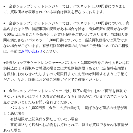
● 金券ショップチケットレンジャーでは、パスネット 1,000円券につきまし
て、買取価格が表示されている場合は買取を行なっております。
● 金券ショップチケットレンジャーでは、パスネット 1,000円券について、商
品名または上部に特記事項の記載がある場合を除き、有効期限の記載がない限
り60日以上あることを条件とした買取価格をご提示しております。当該残り期
間を満たさないパスネット 1,000円券については、当該買取価格では買取でき
ない場合がございます。有効期限60日未満のお品物のご売却についてのご相談
は、事前に
お問い合わせ
ください。
●金券ショップチケットレンジャーへパスネット 1,000円券をご送付あるいは店
舗持込により買取をご希望の場合には弊社到着期限（あるいは店舗持込期限）
を個別にお知らせいたしますので期限日までにお品物が到着するようご手配く
ださい。なお、詳細はお客様ご利用ガイドでご確認ください。
● 金券ショップチケットレンジャーでは、以下の場合において商品を買取で
きない（あるいはマイナス査定の対象となる）場合がございますのでご不明な
点がございましたらお問い合わせください。
・ パスネット 1,000円券（金券）の折れ曲がり、黄ばみなど商品の状態が著
しく悪い場合
・ 有効期限が上記条件を満たしていない場合
・ 事前連絡なく店舗へお品物をお持込されて、弊社が買取できかねる事情が
あった場合