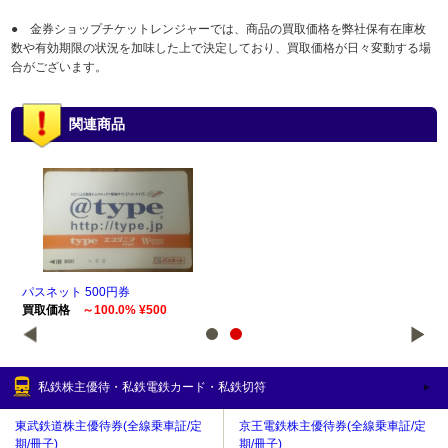
● 金券ショップチケットレンジャーでは、商品の買取価格を弊社保有在庫枚
数や有効期限の状況を加味した上で決定しており、買取価格が日々変動する場
合がございます。
関連商品
パスネット 500円券
パス
買取価格
～100.0% ¥500
買
私鉄株主優待・私鉄電鉄カード・私鉄切符
東武鉄道株主優待券(全線乗車証/定
京王電鉄株主優待券(全線乗車証/定
期/冊子)
期/冊子)