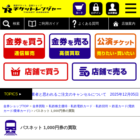
検索
ご利用ガイド
よくある質問
店舗案内
TOPICS
が先払い買取業者と思われるご注文のキャンセルについて
2025年12月05日
【20
金券ショップTOP
>
金券買取
>
私鉄株主優待・私鉄電鉄カード・私鉄切符
>
鉄道カード(電鉄
カード/乗車カード)
>
パスネット 1,000円券の買取
パスネット 1,000円券の買取