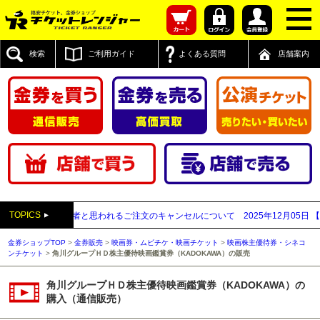
検索
ご利用ガイド
よくある質問
店舗案内
TOPICS
先払い買取業者と思われるご注文のキャンセルについて
2025年12月05日
【20
金券ショップTOP
>
金券販売
>
映画券・ムビチケ・映画チケット
>
映画株主優待券・シネコ
ンチケット
>
角川グループＨＤ株主優待映画鑑賞券（KADOKAWA）の販売
角川グループＨＤ株主優待映画鑑賞券（KADOKAWA）の
購入（通信販売）