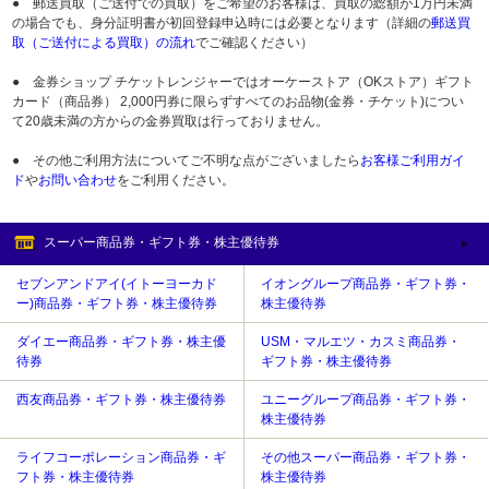
● 郵送買取（ご送付での買取）をご希望のお客様は、買取の総額が1万円未満
の場合でも、身分証明書が初回登録申込時には必要となります（詳細の
郵送買
取（ご送付による買取）の流れ
でご確認ください）
● 金券ショップ チケットレンジャーではオーケーストア（OKストア）ギフト
カード（商品券） 2,000円券に限らずすべてのお品物(金券・チケット)につい
て20歳未満の方からの金券買取は行っておりません。
● その他ご利用方法についてご不明な点がございましたら
お客様ご利用ガイ
ド
や
お問い合わせ
をご利用ください。
スーパー商品券・ギフト券・株主優待券
セブンアンドアイ(イトーヨーカド
イオングループ商品券・ギフト券・
ー)商品券・ギフト券・株主優待券
株主優待券
ダイエー商品券・ギフト券・株主優
USM・マルエツ・カスミ商品券・
待券
ギフト券・株主優待券
西友商品券・ギフト券・株主優待券
ユニーグループ商品券・ギフト券・
株主優待券
ライフコーポレーション商品券・ギ
その他スーパー商品券・ギフト券・
フト券・株主優待券
株主優待券