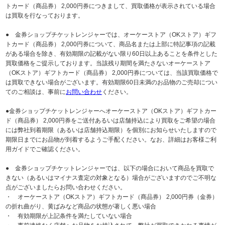
トカード（商品券） 2,000円券につきまして、買取価格が表示されている場合
は買取を行なっております。
● 金券ショップチケットレンジャーでは、オーケーストア（OKストア）ギフ
トカード（商品券） 2,000円券について、商品名または上部に特記事項の記載
がある場合を除き、有効期限の記載がない限り60日以上あることを条件とした
買取価格をご提示しております。当該残り期間を満たさないオーケーストア
（OKストア）ギフトカード（商品券） 2,000円券については、当該買取価格で
は買取できない場合がございます。有効期限60日未満のお品物のご売却につい
てのご相談は、事前に
お問い合わせ
ください。
●金券ショップチケットレンジャーへオーケーストア（OKストア）ギフトカー
ド（商品券） 2,000円券をご送付あるいは店舗持込により買取をご希望の場合
には弊社到着期限（あるいは店舗持込期限）を個別にお知らせいたしますので
期限日までにお品物が到着するようご手配ください。なお、詳細はお客様ご利
用ガイドでご確認ください。
● 金券ショップチケットレンジャーでは、以下の場合において商品を買取で
きない（あるいはマイナス査定の対象となる）場合がございますのでご不明な
点がございましたらお問い合わせください。
・ オーケーストア（OKストア）ギフトカード（商品券） 2,000円券（金券）
の折れ曲がり、黄ばみなど商品の状態が著しく悪い場合
・ 有効期限が上記条件を満たしていない場合