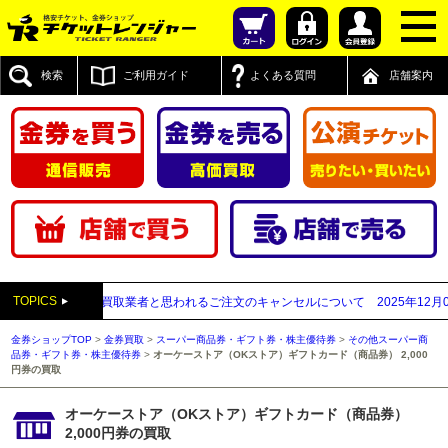
検索
ご利用ガイド
よくある質問
店舗案内
TOPICS
付先が先払い買取業者と思われるご注文のキャンセルについて
2025年12月05日
【
金券ショップTOP
>
金券買取
>
スーパー商品券・ギフト券・株主優待券
>
その他スーパー商
品券・ギフト券・株主優待券
>
オーケーストア（OKストア）ギフトカード（商品券） 2,000
円券の買取
オーケーストア（OKストア）ギフトカード（商品券）
2,000円券の買取