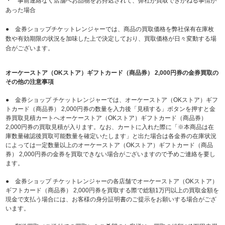
・ 事前連絡なく店舗へお品物をお持込されて、弊社が買取できかねる事情が
あった場合
● 金券ショップチケットレンジャーでは、商品の買取価格を弊社保有在庫枚
数や有効期限の状況を加味した上で決定しており、買取価格が日々変動する場
合がございます。
オーケーストア（OKストア）ギフトカード（商品券） 2,000円券の金券買取の
その他の注意事項
● 金券ショップ チケットレンジャーでは、オーケーストア（OKストア）ギフ
トカード（商品券） 2,000円券の数量を入力後「見積する」ボタンを押すと金
券買取見積カートへオーケーストア（OKストア）ギフトカード（商品券）
2,000円券の買取見積が入ります。なお、カートに入れた際に「※本商品は在
庫数量確認後買取可能数量を確定いたします」と出た場合は各金券の在庫状況
によっては一定数量以上のオーケーストア（OKストア）ギフトカード（商品
券） 2,000円券の金券を買取できない場合がございますので予めご連絡を要し
ます。
● 金券ショップ チケットレンジャーの各店舗でオーケーストア（OKストア）
ギフトカード（商品券） 2,000円券を買取する際で総額1万円以上の買取金額を
現金で支払う場合には、お客様の身分証明書のご提示をお願いする場合がござ
います。