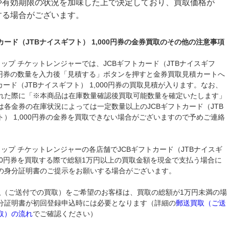
や有効期限の状況を加味した上で決定しており、買取価格が
する場合がございます。
カード（JTBナイスギフト） 1,000円券の金券買取のその他の注意事項
ョップ チケットレンジャーでは、JCBギフトカード（JTBナイスギフ
000円券の数量を入力後「見積する」ボタンを押すと金券買取見積カートへ
カード（JTBナイスギフト） 1,000円券の買取見積が入ります。なお、
れた際に「※本商品は在庫数量確認後買取可能数量を確定いたします」
は各金券の在庫状況によっては一定数量以上のJCBギフトカード（JTB
ト） 1,000円券の金券を買取できない場合がございますので予めご連絡
。
ョップ チケットレンジャーの各店舗でJCBギフトカード（JTBナイスギ
,000円券を買取する際で総額1万円以上の買取金額を現金で支払う場合に
の身分証明書のご提示をお願いする場合がございます。
取（ご送付での買取）をご希望のお客様は、買取の総額が1万円未満の場
分証明書が初回登録申込時には必要となります（詳細の
郵送買取（ご送
取）の流れ
でご確認ください）