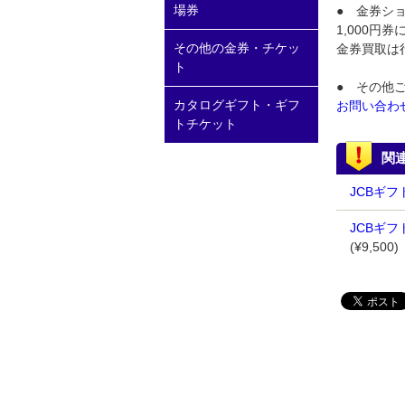
場券
● 金券シ
1,000円
その他の金券・チケッ
金券買取は
ト
● その他
カタログギフト・ギフ
お問い合わ
トチケット
関
JCBギフ
JCBギ
(¥9,500)