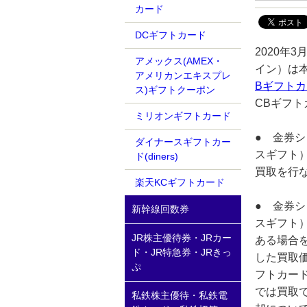
カード
DCギフトカード
2020年
アメックス(AMEX・
イン）は
アメリカンエキスプレ
Bギフトカ
ス)ギフトクーポン
CBギフト
ミリオンギフトカード
● 金券シ
ダイナースギフトカー
スギフト）
ド(diners)
買取を行
楽天KCギフトカード
● 金券シ
新幹線回数券
スギフト）
JR株主優待券・JRカー
ある場合
ド・JR特急券・JRきっ
した買取
ぷ
フトカード
では買取
私鉄株主優待・私鉄電