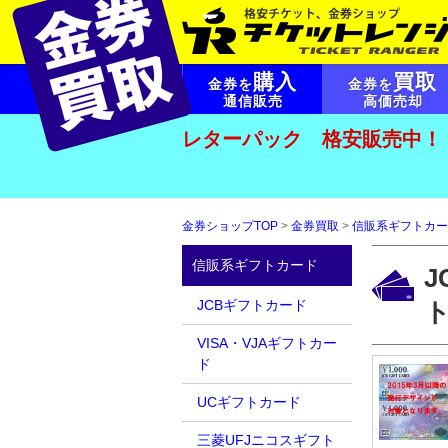
購入
買取
金券を
金券を
通信販売
高価売却
レターパック 格安販売中！
金券ショップTOP
>
金券買取
>
信販系ギフトカー
信販系ギフトカード
J
JCBギフトカード
ト
VISA・VJAギフトカー
ド
UCギフトカード
三菱UFJニコスギフト