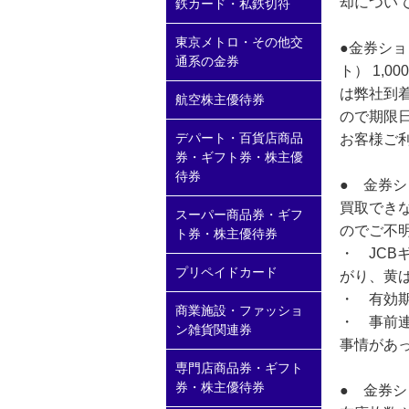
却につい
鉄カード・私鉄切符
東京メトロ・その他交
●金券ショ
通系の金券
ト） 1,
は弊社到
航空株主優待券
ので期限
デパート・百貨店商品
お客様ご
券・ギフト券・株主優
待券
● 金券
買取でき
スーパー商品券・ギフ
のでご不
ト券・株主優待券
・ JCB
プリペイドカード
がり、黄
・ 有効
商業施設・ファッショ
・ 事前
ン雑貨関連券
事情があ
専門店商品券・ギフト
券・株主優待券
● 金券