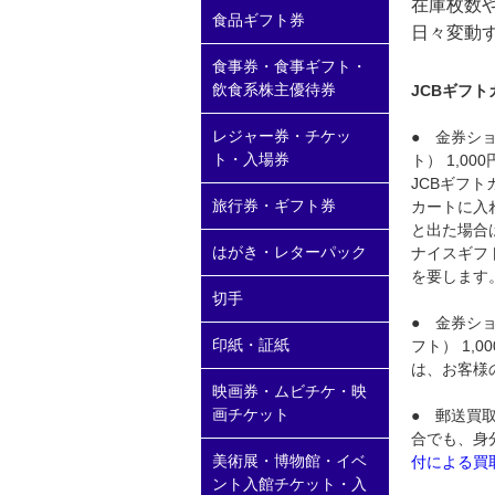
在庫枚数
食品ギフト券
日々変動
食事券・食事ギフト・
飲食系株主優待券
JCBギフト
レジャー券・チケッ
● 金券シ
ト・入場券
ト） 1,
JCBギフト
旅行券・ギフト券
カートに入
と出た場合
はがき・レターパック
ナイスギフ
を要します
切手
● 金券シ
印紙・証紙
フト） 1
は、お客様
映画券・ムビチケ・映
画チケット
● 郵送買
合でも、身
美術展・博物館・イベ
付による買
ント入館チケット・入