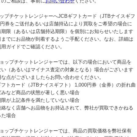
てのご相談は、事前に
お問い合わせ
ください。
ップチケットレンジャーへJCBギフトカード（JTBナイスギフ
000円券をご送付あるいは店舗持込により買取をご希望の場合に
着期限（あるいは店舗持込期限）を個別にお知らせいたします
日までにお品物が到着するようご手配ください。なお、詳細は
利用ガイドでご確認ください。
ショップチケットレンジャーでは、以下の場合において商品を
ない（あるいはマイナス査定の対象となる）場合がございます
明な点がございましたらお問い合わせください。
ギフトカード（JTBナイスギフト） 1,000円券（金券）の折れ曲
ばみなど商品の状態が著しく悪い場合
期限が上記条件を満たしていない場合
連絡なく店舗へお品物をお持込されて、弊社が買取できかねる
った場合
ショップチケットレンジャーでは、商品の買取価格を弊社保有