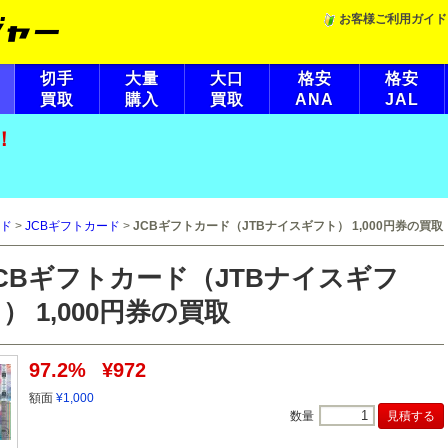
お客様ご利用ガイド
切手
大量
大口
格安
格安
買取
購入
買取
ANA
JAL
！
ド
>
JCBギフトカード
>
JCBギフトカード（JTBナイスギフト） 1,000円券の買取
CBギフトカード（JTBナイスギフ
） 1,000円券の買取
97.2%
¥972
額面
¥1,000
数量