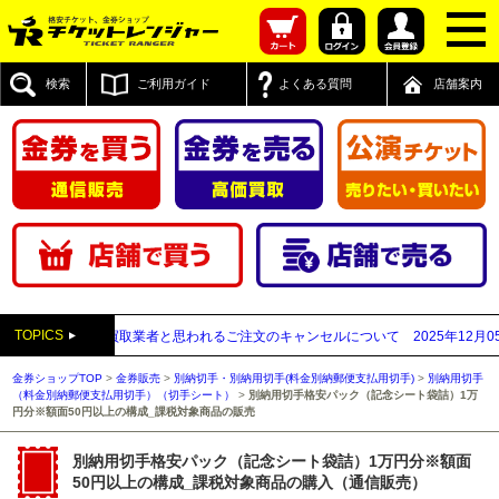
検索
ご利用ガイド
よくある質問
店舗案内
TOPICS
先が先払い買取業者と思われるご注文のキャンセルについて
2025年12月05日
【
金券ショップTOP
>
金券販売
>
別納切手・別納用切手(料金別納郵便支払用切手)
>
別納用切手
（料金別納郵便支払用切手）（切手シート）
>
別納用切手格安パック（記念シート袋詰）1万
円分※額面50円以上の構成_課税対象商品の販売
別納用切手格安パック（記念シート袋詰）1万円分※額面
50円以上の構成_課税対象商品の購入（通信販売）