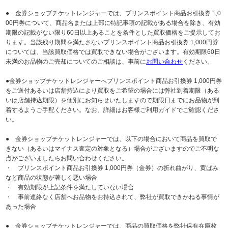
● 金券ショップチケットレンジャーでは、プリンスポイント商品お引換券 1,0
00円券について、商品名または上部に特記事項の記載がある場合を除き、有効
期限の記載がない限り60日以上あることを条件とした買取価格をご提示してお
ります。当該残り期間を満たさないプリンスポイント商品お引換券 1,000円券
については、当該買取価格では買取できない場合がございます。有効期限60日
未満のお品物のご売却についてのご相談は、事前に
お問い合わせ
ください。
●金券ショップチケットレンジャーへプリンスポイント商品お引換券 1,000円券
をご送付あるいは店舗持込により買取をご希望の場合には弊社到着期限（ある
いは店舗持込期限）を個別にお知らせいたしますので期限日までにお品物が到
着するようご手配ください。なお、詳細はお客様ご利用ガイドでご確認くださ
い。
● 金券ショップチケットレンジャーでは、以下の場合において商品を買取で
きない（あるいはマイナス査定の対象となる）場合がございますのでご不明な
点がございましたらお問い合わせください。
・ プリンスポイント商品お引換券 1,000円券（金券）の折れ曲がり、黄ばみ
など商品の状態が著しく悪い場合
・ 有効期限が上記条件を満たしていない場合
・ 事前連絡なく店舗へお品物をお持込されて、弊社が買取できかねる事情が
あった場合
● 金券ショップチケットレンジャーでは、商品の買取価格を弊社保有在庫枚