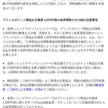
数や有効期限の状況を加味した上で決定しており、買取価格が日々変動する場
合がございます。
プリンスポイント商品お引換券 1,000円券の金券買取のその他の注意事項
● 金券ショップ チケットレンジャーでは、プリンスポイント商品お引換券
1,000円券の数量を入力後「見積する」ボタンを押すと金券買取見積カートへ
プリンスポイント商品お引換券 1,000円券の買取見積が入ります。なお、カー
トに入れた際に「※本商品は在庫数量確認後買取可能数量を確定いたします」
と出た場合は各金券の在庫状況によっては一定数量以上のプリンスポイント商
品お引換券 1,000円券の金券を買取できない場合がございますので予めご連絡
を要します。
● 金券ショップ チケットレンジャーの各店舗でプリンスポイント商品お引換
券 1,000円券を買取する際で総額1万円以上の買取金額を現金で支払う場合に
は、お客様の身分証明書のご提示をお願いする場合がございます。
● 郵送買取（ご送付での買取）をご希望のお客様は、買取の総額が1万円未満
の場合でも、身分証明書が初回登録申込時には必要となります（詳細の
郵送買
取（ご送付による買取）の流れ
でご確認ください）
● 金券ショップ チケットレンジャーではプリンスポイント商品お引換券
1,000円券に限らずすべてのお品物(金券・チケット)について20歳未満の方から
の金券買取は行っておりません。