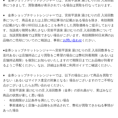
● 金券ショップチケットレンジャーでは、宮前平源泉 湯けむりの庄 入浴回数
券につきまして、買取価格が表示されている場合は買取を行なっております。
● 金券ショップチケットレンジャーでは、宮前平源泉 湯けむりの庄 入浴回数
券について、商品名または上部に特記事項の記載がある場合を除き、有効期限
の記載がない限り60日以上あることを条件とした買取価格をご提示しておりま
す。当該残り期間を満たさない宮前平源泉 湯けむりの庄 入浴回数券について
は、当該買取価格では買取できない場合がございます。有効期限60日未満のお
品物のご売却についてのご相談は、事前に
お問い合わせ
ください。
●金券ショップチケットレンジャーへ宮前平源泉 湯けむりの庄 入浴回数券をご
送付あるいは店舗持込により買取をご希望の場合には弊社到着期限（あるいは
店舗持込期限）を個別にお知らせいたしますので期限日までにお品物が到着す
るようご手配ください。なお、詳細はお客様ご利用ガイドでご確認ください。
● 金券ショップチケットレンジャーでは、以下の場合において商品を買取で
きない（あるいはマイナス査定の対象となる）場合がございますのでご不明な
点がございましたらお問い合わせください。
・ 宮前平源泉 湯けむりの庄 入浴回数券（金券）の折れ曲がり、黄ばみなど
商品の状態が著しく悪い場合
・ 有効期限が上記条件を満たしていない場合
・ 事前連絡なく店舗へお品物をお持込されて、弊社が買取できかねる事情が
あった場合