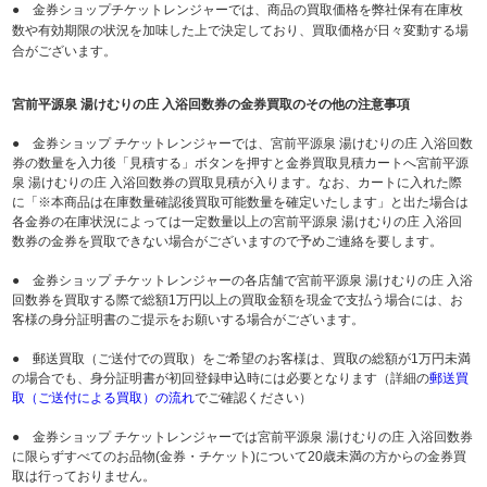
● 金券ショップチケットレンジャーでは、商品の買取価格を弊社保有在庫枚
数や有効期限の状況を加味した上で決定しており、買取価格が日々変動する場
合がございます。
宮前平源泉 湯けむりの庄 入浴回数券の金券買取のその他の注意事項
● 金券ショップ チケットレンジャーでは、宮前平源泉 湯けむりの庄 入浴回数
券の数量を入力後「見積する」ボタンを押すと金券買取見積カートへ宮前平源
泉 湯けむりの庄 入浴回数券の買取見積が入ります。なお、カートに入れた際
に「※本商品は在庫数量確認後買取可能数量を確定いたします」と出た場合は
各金券の在庫状況によっては一定数量以上の宮前平源泉 湯けむりの庄 入浴回
数券の金券を買取できない場合がございますので予めご連絡を要します。
● 金券ショップ チケットレンジャーの各店舗で宮前平源泉 湯けむりの庄 入浴
回数券を買取する際で総額1万円以上の買取金額を現金で支払う場合には、お
客様の身分証明書のご提示をお願いする場合がございます。
● 郵送買取（ご送付での買取）をご希望のお客様は、買取の総額が1万円未満
の場合でも、身分証明書が初回登録申込時には必要となります（詳細の
郵送買
取（ご送付による買取）の流れ
でご確認ください）
● 金券ショップ チケットレンジャーでは宮前平源泉 湯けむりの庄 入浴回数券
に限らずすべてのお品物(金券・チケット)について20歳未満の方からの金券買
取は行っておりません。