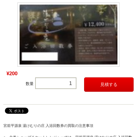
¥200
数量
宮前平源泉 湯けむりの庄 入浴回数券の買取の注意事項