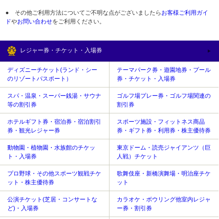
● その他ご利用方法についてご不明な点がございましたら
お客様ご利用ガイ
ド
や
お問い合わせ
をご利用ください。
レジャー券・チケット・入場券
ディズニーチケット(ランド・シー
テーマパーク券・遊園地券・プール
のリゾートパスポート）
券・チケット・入場券
スパ・温泉・スーパー銭湯・サウナ
ゴルフ場プレー券・ゴルフ場関連の
等の割引券
割引券
ホテルギフト券・宿泊券・宿泊割引
スポーツ施設・フィットネス商品
券・観光レジャー券
券・ギフト券・利用券・株主優待券
動物園・植物園・水族館のチケッ
東京ドーム・読売ジャイアンツ（巨
ト・入場券
人戦）チケット
プロ野球・その他スポーツ観戦チケ
歌舞伎座・新橋演舞場・明治座チケ
ット・株主優待券
ット
公演チケット(芝居・コンサートな
カラオケ・ボウリング他室内レジャ
ど)・入場券
ー券・割引券