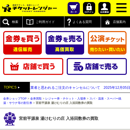
検索
ご利用ガイド
よくある質問
店舗案内
TOPICS
が先払い買取業者と思われるご注文のキャンセルについて
2025年12月05日
【20
金券ショップTOP
>
金券買取
>
レジャー券・チケット・入場券
>
スパ・温泉・スーパー銭
湯・サウナ等の割引券
>
宮前平源泉 湯けむりの庄 入浴回数券の買取
宮前平源泉 湯けむりの庄 入浴回数券の買取