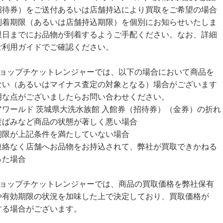
招待券）をご送付あるいは店舗持込により買取をご希望の場合
到着期限（あるいは店舗持込期限）を個別にお知らせいたしま
限日までにお品物が到着するようご手配ください。なお、詳細
ご利用ガイドでご確認ください。
ショップチケットレンジャーでは、以下の場合において商品を
ない（あるいはマイナス査定の対象となる）場合がございます
明な点がございましたらお問い合わせください。
アワールド 茨城県大洗水族館 入館券（招待券）（金券）の折れ
黄ばみなど商品の状態が著しく悪い場合
期限が上記条件を満たしていない場合
連絡なく店舗へお品物をお持込されて、弊社が買取できかねる
った場合
ショップチケットレンジャーでは、商品の買取価格を弊社保有
や有効期限の状況を加味した上で決定しており、買取価格が
する場合がございます。