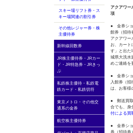
アクアワー
スキー場リフト券・ス
項
キー場関連の割引券
● 金券シ
その他レジャー券・株
館券（招待
主優待券
アクアワー
お、カート
新幹線回数券
す」と出た
城県大洗水
JR株主優待券・JRカー
めご連絡を
ド・JR特急券・JRきっ
ぷ
● 金券シ
入館券（招
私鉄株主優待・私鉄電
は、お客様
鉄カード・私鉄切符
● 郵送買
東京メトロ・その他交
合でも、身
通系の金券
付による買
航空株主優待券
● 金券シ
券（招待券