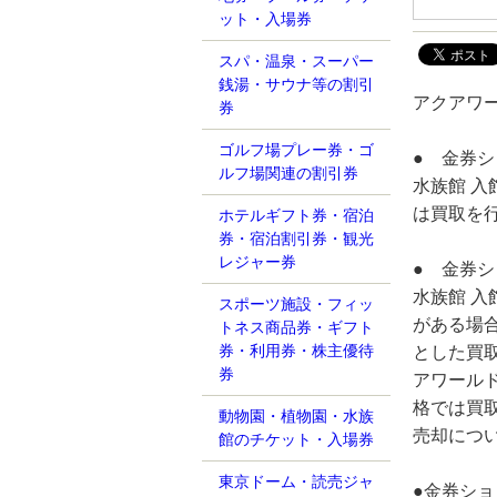
ット・入場券
スパ・温泉・スーパー
銭湯・サウナ等の割引
アクアワ
券
ゴルフ場プレー券・ゴ
● 金券
ルフ場関連の割引券
水族館 
は買取を
ホテルギフト券・宿泊
券・宿泊割引券・観光
レジャー券
● 金券
水族館 
スポーツ施設・フィッ
がある場
トネス商品券・ギフト
券・利用券・株主優待
とした買
券
アワール
格では買
動物園・植物園・水族
売却につ
館のチケット・入場券
東京ドーム・読売ジャ
●金券シ