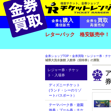
購入
買取
金券を
金券を
通信販売
高価売却
レターパック 格安販売中！
金券ショップTOP
>
金券買取
>
レジャー券・チケ
城県大洗水族館 入館券（招待券）の買取
レジャー券・チケッ
ト・入場券
ディズニーチケット
(ランド・シーのリゾ
ートパスポート）
テーマパーク券・遊園
地券・プール券・チケ