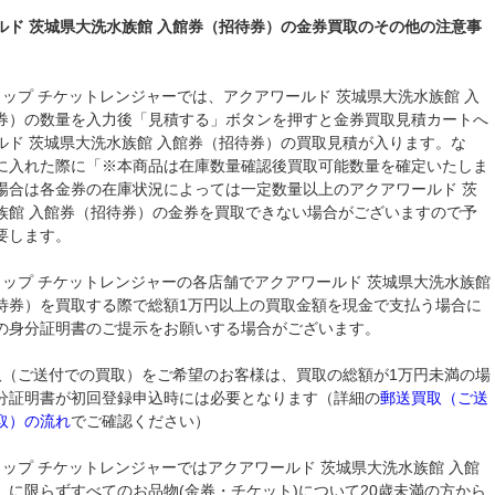
ルド 茨城県大洗水族館 入館券（招待券）の金券買取のその他の注意事
ョップ チケットレンジャーでは、アクアワールド 茨城県大洗水族館 入
券）の数量を入力後「見積する」ボタンを押すと金券買取見積カートへ
ルド 茨城県大洗水族館 入館券（招待券）の買取見積が入ります。な
に入れた際に「※本商品は在庫数量確認後買取可能数量を確定いたしま
場合は各金券の在庫状況によっては一定数量以上のアクアワールド 茨
族館 入館券（招待券）の金券を買取できない場合がございますので予
要します。
ョップ チケットレンジャーの各店舗でアクアワールド 茨城県大洗水族館
待券）を買取する際で総額1万円以上の買取金額を現金で支払う場合に
の身分証明書のご提示をお願いする場合がございます。
取（ご送付での買取）をご希望のお客様は、買取の総額が1万円未満の場
分証明書が初回登録申込時には必要となります（詳細の
郵送買取（ご送
取）の流れ
でご確認ください）
ョップ チケットレンジャーではアクアワールド 茨城県大洗水族館 入館
）に限らずすべてのお品物(金券・チケット)について20歳未満の方から