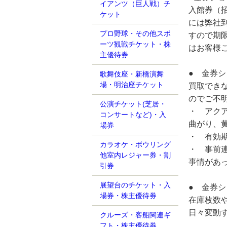
イアンツ（巨人戦）チ
入館券（
ケット
には弊社
プロ野球・その他スポ
すので期
ーツ観戦チケット・株
はお客様
主優待券
● 金券
歌舞伎座・新橋演舞
場・明治座チケット
買取でき
のでご不
公演チケット(芝居・
・ アク
コンサートなど)・入
曲がり、
場券
・ 有効
カラオケ・ボウリング
・ 事前
他室内レジャー券・割
事情があ
引券
展望台のチケット・入
● 金券
場券・株主優待券
在庫枚数
日々変動
クルーズ・客船関連ギ
フト・株主優待券