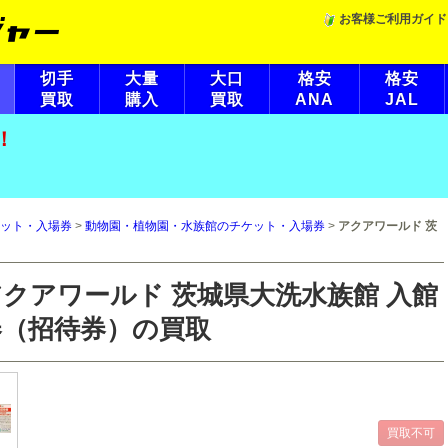
お客様ご利用ガイド
切手
大量
大口
格安
格安
買取
購入
買取
ANA
JAL
！
ット・入場券
>
動物園・植物園・水族館のチケット・入場券
>
アクアワールド 茨
アクアワールド 茨城県大洗水族館 入館
券（招待券）の買取