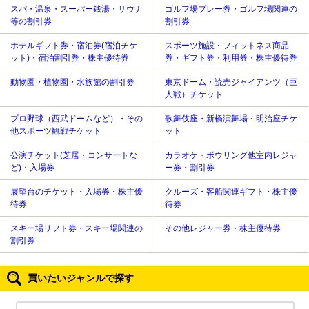
スパ・温泉・スーパー銭湯・サウナ
ゴルフ場プレー券・ゴルフ場関連の
等の割引券
割引券
ホテルギフト券・宿泊券(宿泊チケ
スポーツ施設・フィットネス商品
ット)・宿泊割引券・株主優待券
券・ギフト券・利用券・株主優待券
動物園・植物園・水族館の割引券
東京ドーム・読売ジャイアンツ（巨
人戦）チケット
プロ野球（西武ドームなど）・その
歌舞伎座・新橋演舞場・明治座チケ
他スポーツ観戦チケット
ット
公演チケット(芝居・コンサートな
カラオケ・ボウリング他室内レジャ
ど)・入場券
ー券・割引券
展望台のチケット・入場券・株主優
クルーズ・客船関連ギフト・株主優
待券
待券
スキー場リフト券・スキー場関連の
その他レジャー券・株主優待券
割引券
買いたいジャンルで探す