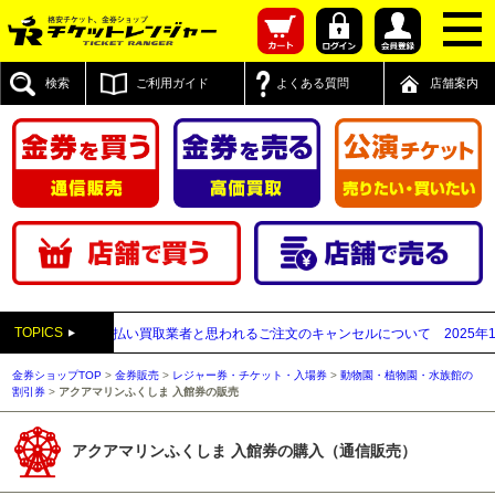
検索
ご利用ガイド
よくある質問
店舗案内
TOPICS
売】送付先が先払い買取業者と思われるご注文のキャンセルについて
2025年12月
金券ショップTOP
>
金券販売
>
レジャー券・チケット・入場券
>
動物園・植物園・水族館の
割引券
>
アクアマリンふくしま 入館券の販売
アクアマリンふくしま 入館券の購入（通信販売）