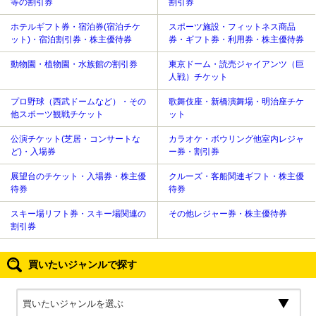
等の割引券
割引券
ホテルギフト券・宿泊券(宿泊チケ
スポーツ施設・フィットネス商品
ット)・宿泊割引券・株主優待券
券・ギフト券・利用券・株主優待券
動物園・植物園・水族館の割引券
東京ドーム・読売ジャイアンツ（巨
人戦）チケット
プロ野球（西武ドームなど）・その
歌舞伎座・新橋演舞場・明治座チケ
他スポーツ観戦チケット
ット
公演チケット(芝居・コンサートな
カラオケ・ボウリング他室内レジャ
ど)・入場券
ー券・割引券
展望台のチケット・入場券・株主優
クルーズ・客船関連ギフト・株主優
待券
待券
スキー場リフト券・スキー場関連の
その他レジャー券・株主優待券
割引券
買いたいジャンルで探す