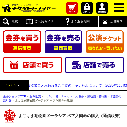
検索
ご利用ガイド
よくある質問
店舗案内
TOPICS
付先が先払い買取業者と思われるご注文のキャンセルについて
2025年12月05日
【
金券ショップTOP
>
金券販売
>
レジャー券・チケット・入場券
>
動物園・植物園・水族館の
割引券
>
よこはま動物園ズーラシア ペア入園券の販売
よこはま動物園ズーラシア ペア入園券の購入（通信販売）