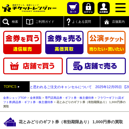
検索
ご利用ガイド
よくある質問
店舗案内
TOPICS
払い買取業者と思われるご注文のキャンセルについて
2025年12月05日
【2025
金券ショップTOP
>
金券買取
>
専門店商品券・ギフト券・株主優待券
>
フラワーギフト(花ギ
フト券)商品券・ギフト券・株主優待券
>
花とみどりのギフト券（有効期限あり） 1,000円券の
買取
花とみどりのギフト券（有効期限あり） 1,000円券の買取