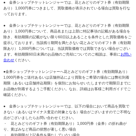
● 金券ショップチケットレンジャーでは、花とみどりのギフト券（有効期限
あり） 1,000円券につきまして、買取価格が表示されている場合は買取を行な
っております。
● 金券ショップチケットレンジャーでは、花とみどりのギフト券（有効期限
あり） 1,000円券について、商品名または上部に特記事項の記載がある場合を
除き、有効期限の記載がない限り60日以上あることを条件とした買取価格をご
提示しております。当該残り期間を満たさない花とみどりのギフト券（有効期
限あり） 1,000円券については、当該買取価格では買取できない場合がござい
ます。有効期限60日未満のお品物のご売却についてのご相談は、事前に
お問い
合わせ
ください。
●金券ショップチケットレンジャーへ花とみどりのギフト券（有効期限あり）
1,000円券をご送付あるいは店舗持込により買取をご希望の場合には弊社到着
期限（あるいは店舗持込期限）を個別にお知らせいたしますので期限日までに
お品物が到着するようご手配ください。なお、詳細はお客様ご利用ガイドでご
確認ください。
● 金券ショップチケットレンジャーでは、以下の場合において商品を買取で
きない（あるいはマイナス査定の対象となる）場合がございますのでご不明な
点がございましたらお問い合わせください。
・ 花とみどりのギフト券（有効期限あり） 1,000円券（金券）の折れ曲が
り、黄ばみなど商品の状態が著しく悪い場合
・ 有効期限が上記条件を満たしていない場合