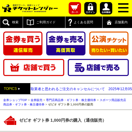
検索
ご利用ガイド
よくある質問
店舗案内
TOPICS
先が先払い買取業者と思われるご注文のキャンセルについて
2025年12月05日
【
金券ショップTOP
>
金券販売
>
専門店商品券・ギフト券・株主優待券
>
スポーツ用品販売店
商品券・ギフト券・株主優待券
>
ゼビオ ギフト券 1,000円券の販売
ゼビオ ギフト券 1,000円券の購入（通信販売）