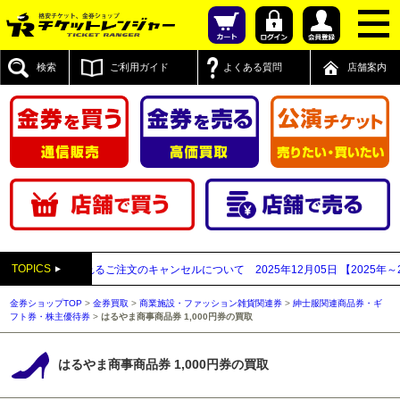
検索
ご利用ガイド
よくある質問
店舗案内
TOPICS
業者と思われるご注文のキャンセルについて
2025年12月05日
【2025年～20
金券ショップTOP
>
金券買取
>
商業施設・ファッション雑貨関連券
>
紳士服関連商品券・ギ
フト券・株主優待券
>
はるやま商事商品券 1,000円券の買取
はるやま商事商品券 1,000円券の買取