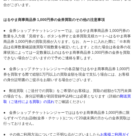
合がございます。
はるやま商事商品券 1,000円券の金券買取のその他の注意事項
● 金券ショップ チケットレンジャーでは、はるやま商事商品券 1,000円券の
数量を入力後「見積する」ボタンを押すと金券買取見積カートへはるやま商事
商品券 1,000円券の買取見積が入ります。なお、カートに入れた際に「※本商
品は在庫数量確認後買取可能数量を確定いたします」と出た場合は各金券の在
庫状況によっては一定数量以上のはるやま商事商品券 1,000円券の金券を買取
できない場合がございますので予めご連絡を要します。
● 金券ショップ チケットレンジャーの各店舗ではるやま商事商品券 1,000円
券を買取する際で総額1万円以上の買取金額を現金で支払う場合には、お客様
の身分証明書のご提示をお願いする場合がございます。
● 郵送買取（ご送付での買取）をご希望のお客様は、買取の総額が1万円未満
の場合でも、身分証明書が初回登録申込時には必要となります（詳細の
郵送買
取（ご送付による買取）の流れ
でご確認ください）
● 金券ショップ チケットレンジャーでははるやま商事商品券 1,000円券に限
らずすべてのお品物(金券・チケット)について20歳未満の方からの金券買取は
行っておりません。
● その他ご利用方法についてご不明な点がございましたら
お客様ご利用ガイ