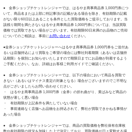
● 金券ショップチケットレンジャーでは、はるやま商事商品券 1,000円券につ
いて、商品名または上部に特記事項の記載がある場合を除き、有効期限の記載
がない限り60日以上あることを条件とした買取価格をご提示しております。当
該残り期間を満たさないはるやま商事商品券 1,000円券については、当該買取
価格では買取できない場合がございます。有効期限60日未満のお品物のご売却
についてのご相談は、事前に
お問い合わせ
ください。
●金券ショップチケットレンジャーへはるやま商事商品券 1,000円券をご送付あ
るいは店舗持込により買取をご希望の場合には弊社到着期限（あるいは店舗持
込期限）を個別にお知らせいたしますので期限日までにお品物が到着するよう
ご手配ください。なお、詳細はお客様ご利用ガイドでご確認ください。
● 金券ショップチケットレンジャーでは、以下の場合において商品を買取で
きない（あるいはマイナス査定の対象となる）場合がございますのでご不明な
点がございましたらお問い合わせください。
・ はるやま商事商品券 1,000円券（金券）の折れ曲がり、黄ばみなど商品の
状態が著しく悪い場合
・ 有効期限が上記条件を満たしていない場合
・ 事前連絡なく店舗へお品物をお持込されて、弊社が買取できかねる事情が
あった場合
● 金券ショップチケットレンジャーでは、商品の買取価格を弊社保有在庫枚
数や有効期限の状況を加味した上で決定しており、買取価格が日々変動する場