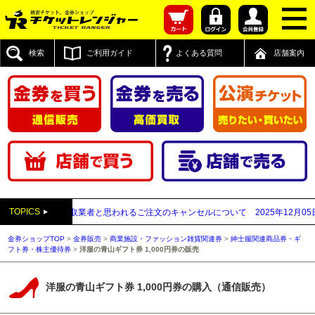
検索
ご利用ガイド
よくある質問
店舗案内
TOPICS
先が先払い買取業者と思われるご注文のキャンセルについて
2025年12月05日
【
金券ショップTOP
>
金券販売
>
商業施設・ファッション雑貨関連券
>
紳士服関連商品券・ギ
フト券・株主優待券
>
洋服の青山ギフト券 1,000円券の販売
洋服の青山ギフト券 1,000円券の購入（通信販売）