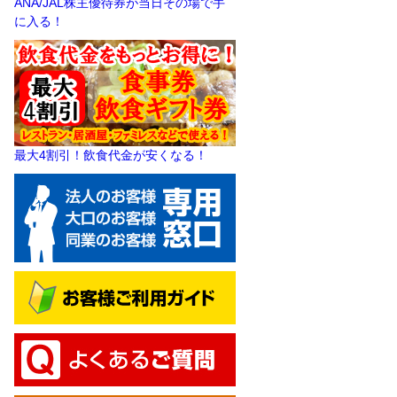
ANA/JAL株主優待券が当日その場で手
に入る！
最大4割引！飲食代金が安くなる！