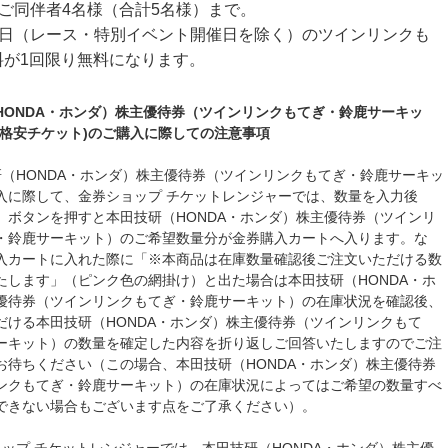
ご同伴者4名様（合計5名様）まで。
業日（レース・特別イベント開催日を除く）のツインリンクも
料が1回限り無料になります。
HONDA・ホンダ）株主優待券（ツインリンクもてぎ・鈴鹿サーキッ
(格安チケット)のご購入に際しての注意事項
研（HONDA・ホンダ）株主優待券（ツインリンクもてぎ・鈴鹿サーキッ
入に際して、金券ショップ チケットレンジャーでは、数量を入力後
」ボタンを押すと本田技研（HONDA・ホンダ）株主優待券（ツインリ
・鈴鹿サーキット）のご希望数量分が金券購入カートへ入ります。な
入カートに入れた際に「※本商品は在庫数量確認後ご注文いただける数
たします」（ピンク色の網掛け）と出た場合は本田技研（HONDA・ホ
優待券（ツインリンクもてぎ・鈴鹿サーキット）の在庫状況を確認後、
だける本田技研（HONDA・ホンダ）株主優待券（ツインリンクもて
ーキット）の数量を確定した内容を折り返しご回答いたしますのでご注
お待ちください（この場合、本田技研（HONDA・ホンダ）株主優待券
ンクもてぎ・鈴鹿サーキット）の在庫状況によってはご希望の数量すべ
できない場合もございます点をご了承ください）。