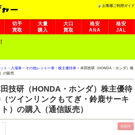
お客様ご利用ガイド
切手
大量
大口
格安
格安
買取
購入
買取
ANA
JAL
！
ット・入場券
>
その他レジャー券・株主優待券
>
本田技研（HONDA・ホンダ）株
）の販売
本田技研（HONDA・ホンダ）株主優待
券（ツインリンクもてぎ・鈴鹿サーキ
ット）の購入（通信販売）