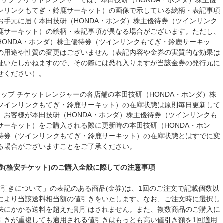
ョップ チケットレンジャーでは、本田技研（HONDA・ホンダ）株主優
ンリンクもてぎ・鈴鹿サーキット）の画像で示している絵柄・表記事項
お手元に届く本田技研（HONDA・ホンダ）株主優待券（ツインリンク
鹿サーキット）の絵柄・表記事項が異なる場合がございます。ただし、
HONDA・ホンダ）株主優待券（ツインリンクもてぎ・鈴鹿サーキッ
の用途や性質の変更はございません（表記内容や金券の実質的な効果は
証いたしかねますので、その際には恐れ入りますが当該金券の発行元に
せください）。
ョップ チケットレンジャーの各店舗の本田技研（HONDA・ホンダ）株
ツインリンクもてぎ・鈴鹿サーキット）の在庫状態は原則毎日更新して
、お客様が本田技研（HONDA・ホンダ）株主優待券（ツインリンクも
サーキット）をご購入される際に更新時の本田技研（HONDA・ホン
待券（ツインリンクもてぎ・鈴鹿サーキット）の在庫状態とはすでに変
る場合がございますことをご了承ください。
券(格安チケット)のご購入全般に際しての注意事項
値引きについて」の表記のある商品(金券)は、1回のご注文で記載個数以
により当該送料相当額の値引きをいたします。なお、ご注文時に選択し
法にかかる送料を超えた割引はされません。また、複数商品のご購入に
引きが重複しても適用される値引きはもっとも高い値引き額を1回適用