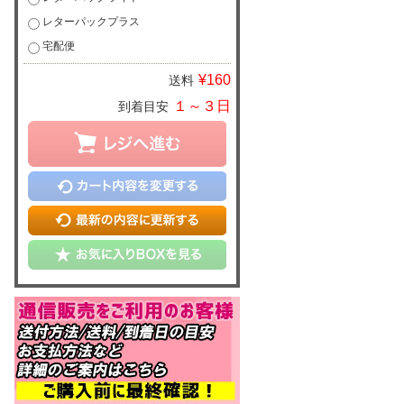
レターパックプラス
宅配便
¥160
送料
１～３日
到着目安