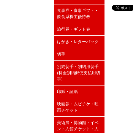
食事券・食事ギフト・
飲食系株主優待券
旅行券・ギフト券
はがき・レターパック
切手
別納切手・別納用切手
(料金別納郵便支払用切
手)
印紙・証紙
映画券・ムビチケ・映
画チケット
美術展・博物館・イベ
ント入館チケット・入