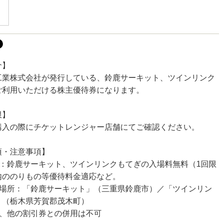
介】
工業株式会社が発行している、鈴鹿サーキット、ツインリンク
ご利用いただける株主優待券になります。
限】
購入の際にチケットレンジャー店舗にてご確認ください。
項・注意事項】
容：鈴鹿サーキット、ツインリンクもてぎの入場料無料（1回限
内ののりもの等優待料金適応など。
能場所：「鈴鹿サーキット」（三重県鈴鹿市）／「ツインリン
」（栃木県芳賀郡茂木町）
用、他の割引券との併用は不可