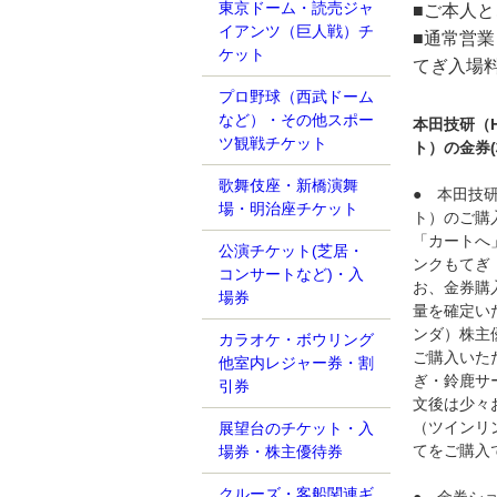
東京ドーム・読売ジャ
■ご本人と
イアンツ（巨人戦）チ
■通常営
ケット
てぎ入場
プロ野球（西武ドーム
など）・その他スポー
本田技研（
ツ観戦チケット
ト）の金券
歌舞伎座・新橋演舞
● 本田技
場・明治座チケット
ト）のご購
「カートへ
公演チケット(芝居・
ンクもてぎ
コンサートなど)・入
お、金券購
場券
量を確定い
ンダ）株主
カラオケ・ボウリング
ご購入いた
他室内レジャー券・割
ぎ・鈴鹿サ
引券
文後は少々
（ツインリ
展望台のチケット・入
てをご購入
場券・株主優待券
クルーズ・客船関連ギ