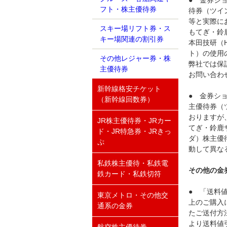
● 金券シ
フト・株主優待券
待券（ツイ
等と実際に
スキー場リフト券・ス
もてぎ・鈴
キー場関連の割引券
本田技研（
ト）の使用
その他レジャー券・株
弊社では保
主優待券
お問い合わ
新幹線格安チケット
● 金券シ
（新幹線回数券）
主優待券（
おりますが
JR株主優待券・JRカー
てぎ・鈴鹿
ド・JR特急券・JRきっ
ダ）株主優
ぷ
動して異な
私鉄株主優待・私鉄電
その他の金
鉄カード・私鉄切符
● 「送料
東京メトロ・その他交
上のご購入
通系の金券
たご送付方
より送料値