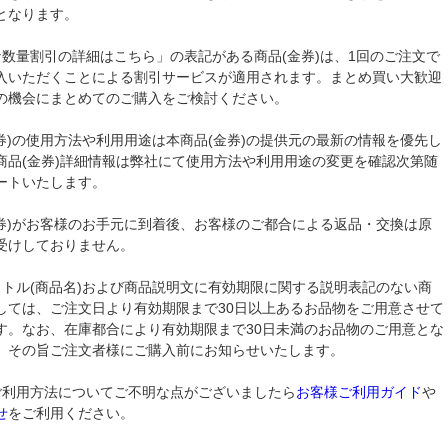
となります。
な数量割引の詳細はこちら」の表記がある商品(金券)は、1回のご注文で
入いただくことによる割引サービスが適用されます。まとめ買い大歓迎
の機会にまとめてのご購入をご検討ください。
金券)の使用方法や利用用途は本商品(金券)の提供元の最新の情報を優先し
商品(金券)詳細情報は弊社にて使用方法や利用用途の変更を確認次第随
ートいたします。
金券)がお客様のお手元に到着後、お客様のご都合による返品・交換は原
受けしておりません。
イトル(商品名)および商品説明文に有効期限に関する説明表記のない商
しては、ご注文日より有効期限まで30日以上あるお品物をご用意させて
す。なお、在庫都合により有効期限まで30日未満のお品物のご用意とな
、その旨ご注文者様にご購入前にお知らせいたします。
ご利用方法についてご不明な点がございましたら
お客様ご利用ガイド
や
せ
をご利用ください。