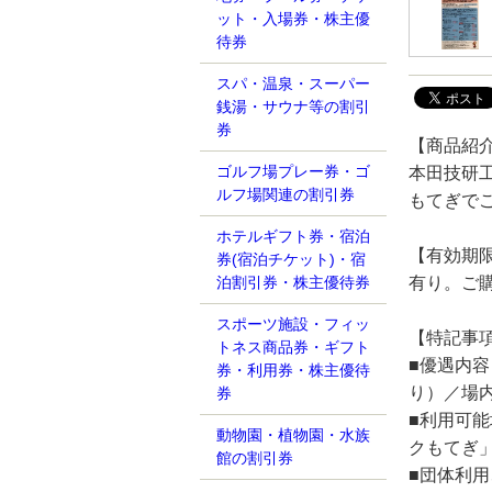
ット・入場券・株主優
待券
スパ・温泉・スーパー
銭湯・サウナ等の割引
券
【商品紹
ゴルフ場プレー券・ゴ
本田技研
ルフ場関連の割引券
もてぎで
ホテルギフト券・宿泊
【有効期
券(宿泊チケット)・宿
有り。ご
泊割引券・株主優待券
スポーツ施設・フィッ
【特記事
トネス商品券・ギフト
■優遇内
券・利用券・株主優待
り）／場
券
■利用可
動物園・植物園・水族
クもてぎ
館の割引券
■団体利