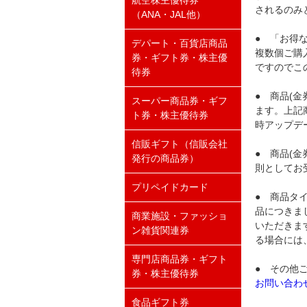
航空株主優待券
されるのみ
（ANA・JAL他）
● 「お得
デパート・百貨店商品
複数個ご購
券・ギフト券・株主優
ですのでこ
待券
● 商品(
スーパー商品券・ギフ
ます。上記
ト券・株主優待券
時アップデ
信販ギフト（信販会社
● 商品(
発行の商品券）
則としてお
プリペイドカード
● 商品タ
品につきま
商業施設・ファッショ
いただきま
ン雑貨関連券
る場合には
専門店商品券・ギフト
● その他
券・株主優待券
お問い合わ
食品ギフト券