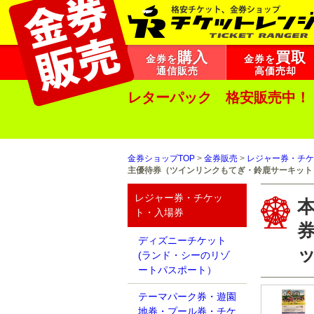
購入
買取
金券を
金券を
通信販売
高価売却
レターパック 格安販売中！
金券ショップTOP
>
金券販売
>
レジャー券・チケ
主優待券（ツインリンクもてぎ・鈴鹿サーキット
レジャー券・チケッ
ト・入場券
ディズニーチケット
(ランド・シーのリゾ
ートパスポート）
テーマパーク券・遊園
地券・プール券・チケ