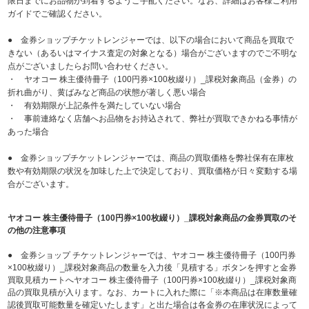
限日までにお品物が到着するようご手配ください。なお、詳細はお客様ご利用
ガイドでご確認ください。
● 金券ショップチケットレンジャーでは、以下の場合において商品を買取で
きない（あるいはマイナス査定の対象となる）場合がございますのでご不明な
点がございましたらお問い合わせください。
・ ヤオコー 株主優待冊子（100円券×100枚綴り）_課税対象商品（金券）の
折れ曲がり、黄ばみなど商品の状態が著しく悪い場合
・ 有効期限が上記条件を満たしていない場合
・ 事前連絡なく店舗へお品物をお持込されて、弊社が買取できかねる事情が
あった場合
● 金券ショップチケットレンジャーでは、商品の買取価格を弊社保有在庫枚
数や有効期限の状況を加味した上で決定しており、買取価格が日々変動する場
合がございます。
ヤオコー 株主優待冊子（100円券×100枚綴り）_課税対象商品の金券買取のそ
の他の注意事項
● 金券ショップ チケットレンジャーでは、ヤオコー 株主優待冊子（100円券
×100枚綴り）_課税対象商品の数量を入力後「見積する」ボタンを押すと金券
買取見積カートへヤオコー 株主優待冊子（100円券×100枚綴り）_課税対象商
品の買取見積が入ります。なお、カートに入れた際に「※本商品は在庫数量確
認後買取可能数量を確定いたします」と出た場合は各金券の在庫状況によって