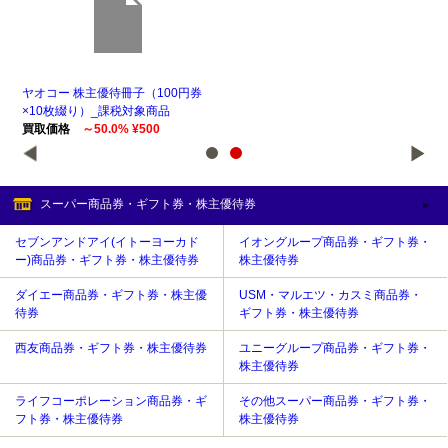
券
ヤオコー 株主優待冊子（100円券
ヤオ
×10枚綴り）_課税対象商品
×2
買取価格
～50.0% ¥500
買
スーパー商品券・ギフト券・株主優待券
セブンアンドアイ(イトーヨーカド
イオングループ商品券・ギフト券・
ー)商品券・ギフト券・株主優待券
株主優待券
ダイエー商品券・ギフト券・株主優
USM・マルエツ・カスミ商品券・
待券
ギフト券・株主優待券
西友商品券・ギフト券・株主優待券
ユニーグループ商品券・ギフト券・
株主優待券
ライフコーポレーション商品券・ギ
その他スーパー商品券・ギフト券・
フト券・株主優待券
株主優待券