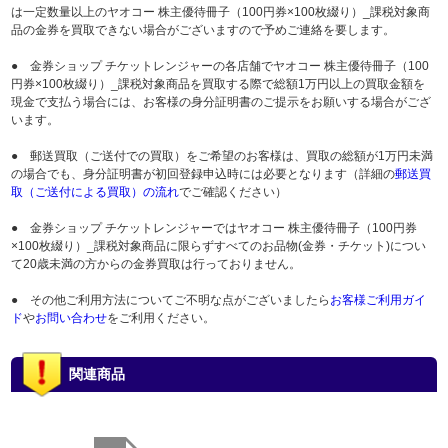
は一定数量以上のヤオコー 株主優待冊子（100円券×100枚綴り）_課税対象商
品の金券を買取できない場合がございますので予めご連絡を要します。
● 金券ショップ チケットレンジャーの各店舗でヤオコー 株主優待冊子（100
円券×100枚綴り）_課税対象商品を買取する際で総額1万円以上の買取金額を
現金で支払う場合には、お客様の身分証明書のご提示をお願いする場合がござ
います。
● 郵送買取（ご送付での買取）をご希望のお客様は、買取の総額が1万円未満
の場合でも、身分証明書が初回登録申込時には必要となります（詳細の
郵送買
取（ご送付による買取）の流れ
でご確認ください）
● 金券ショップ チケットレンジャーではヤオコー 株主優待冊子（100円券
×100枚綴り）_課税対象商品に限らずすべてのお品物(金券・チケット)につい
て20歳未満の方からの金券買取は行っておりません。
● その他ご利用方法についてご不明な点がございましたら
お客様ご利用ガイ
ド
や
お問い合わせ
をご利用ください。
関連商品