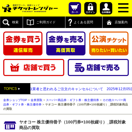
検索
ご利用ガイド
よくある質問
店舗案内
TOPICS
が先払い買取業者と思われるご注文のキャンセルについて
2025年12月05日
【2
金券ショップTOP
>
金券買取
>
スーパー商品券・ギフト券・株主優待券
>
その他スーパー商
品券・ギフト券・株主優待券
>
ヤオコー 株主優待冊子（100円券×100枚綴り）_課税対象商品
の買取
ヤオコー 株主優待冊子（100円券×100枚綴り）_課税対象
商品の買取