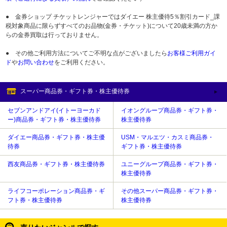
● 金券ショップ チケットレンジャーではダイエー 株主優待5％割引カード_課
税対象商品に限らずすべてのお品物(金券・チケット)について20歳未満の方か
らの金券買取は行っておりません。
● その他ご利用方法についてご不明な点がございましたら
お客様ご利用ガイ
ド
や
お問い合わせ
をご利用ください。
スーパー商品券・ギフト券・株主優待券
セブンアンドアイ(イトーヨーカド
イオングループ商品券・ギフト券・
ー)商品券・ギフト券・株主優待券
株主優待券
ダイエー商品券・ギフト券・株主優
USM・マルエツ・カスミ商品券・
待券
ギフト券・株主優待券
西友商品券・ギフト券・株主優待券
ユニーグループ商品券・ギフト券・
株主優待券
ライフコーポレーション商品券・ギ
その他スーパー商品券・ギフト券・
フト券・株主優待券
株主優待券