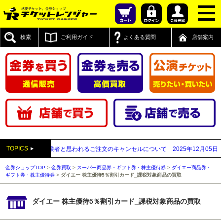
検索
ご利用ガイド
よくある質問
店舗案内
TOPICS
先払い買取業者と思われるご注文のキャンセルについて
2025年12月05日
【20
金券ショップTOP
>
金券買取
>
スーパー商品券・ギフト券・株主優待券
>
ダイエー商品券・
ギフト券・株主優待券
>
ダイエー 株主優待5％割引カード_課税対象商品の買取
ダイエー 株主優待5％割引カード_課税対象商品の買取