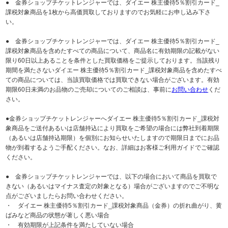
● 金券ショップチケットレンジャーでは、ダイエー 株主優待5％割引カード_
課税対象商品を1枚から高価買取しておりますのでお気軽にお申し込み下さ
い。
● 金券ショップチケットレンジャーでは、ダイエー 株主優待5％割引カード_
課税対象商品を含めたすべての商品について、商品名に有効期限の記載がない
限り60日以上あることを条件とした買取価格をご提示しております。当該残り
期間を満たさないダイエー 株主優待5％割引カード_課税対象商品を含めたすべ
ての商品については、当該買取価格では買取できない場合がございます。有効
期限60日未満のお品物のご売却についてのご相談は、事前に
お問い合わせ
くだ
さい。
●金券ショップチケットレンジャーへダイエー 株主優待5％割引カード_課税対
象商品をご送付あるいは店舗持込により買取をご希望の場合には弊社到着期限
（あるいは店舗持込期限）を個別にお知らせいたしますので期限日までにお品
物が到着するようご手配ください。なお、詳細はお客様ご利用ガイドでご確認
ください。
● 金券ショップチケットレンジャーでは、以下の場合において商品を買取で
きない（あるいはマイナス査定の対象となる）場合がございますのでご不明な
点がございましたらお問い合わせください。
・ ダイエー 株主優待5％割引カード_課税対象商品（金券）の折れ曲がり、黄
ばみなど商品の状態が著しく悪い場合
・ 有効期限が上記条件を満たしていない場合