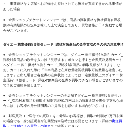
・ 事前連絡なく店舗へお品物をお持込されても弊社が買取できかねる事情が
あった場合
● 金券ショップチケットレンジャーでは、商品の買取価格を弊社保有在庫枚
数や有効期限の状況を加味した上で決定しており、買取価格が日々変動する場
合がございます。
ダイエー 株主優待5％割引カード_課税対象商品の金券買取のその他の注意事項
● 金券ショップ チケットレンジャーでは、ダイエー 株主優待5％割引カード_
課税対象商品の数量を入力後「見積する」ボタンを押すと金券買取見積カート
へダイエー 株主優待5％割引カード_課税対象商品の買取見積が入ります。な
お、カートに入れた際に「※本商品は在庫数量確認後買取可能数量を確定いた
します」と出た場合は各金券の在庫状況によっては一定数量以上のダイエー 株
主優待5％割引カード_課税対象商品の金券を買取できない場合がございますの
で予めご連絡を要します。
● 金券ショップ チケットレンジャーの各店舗でダイエー 株主優待5％割引カ
ード_課税対象商品を買取する際で総額1万円以上の買取金額を現金で支払う場
合には、お客様の身分証明書のご提示をお願いする場合がございます。
● 郵送買取（ご送付での買取）をご希望のお客様は、買取の総額が1万円未満
の場合でも、身分証明書が初回登録申込時には必要となります（詳細の
郵送買
取（ご送付による買取）の流れ
でご確認ください）