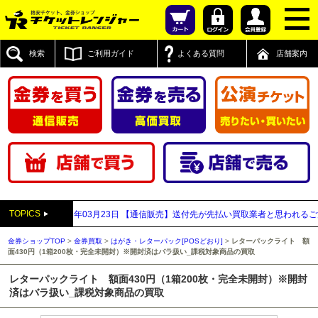
検索
ご利用ガイド
よくある質問
店舗案内
TOPICS
ついて
2026年03月23日
【通信販売】送付先が先払い買取業者と思われるご注文の
金券ショップTOP
>
金券買取
>
はがき・レターパック[POSどおり]
>
レターパックライト 額
面430円（1箱200枚・完全未開封）※開封済はバラ扱い_課税対象商品の買取
レターパックライト 額面430円（1箱200枚・完全未開封）※開封
済はバラ扱い_課税対象商品の買取