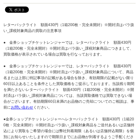
レターパックライト 額面430円（1箱200枚・完全未開封）※開封済はバラ扱
い_課税対象商品の買取の注意事項
● 金券ショップチケットレンジャーでは、レターパックライト 額面430円
（1箱200枚・完全未開封）※開封済はバラ扱い_課税対象商品につきまして、
買取価格が表示されている場合は買取を行なっております。
● 金券ショップチケットレンジャーでは、レターパックライト 額面430円
（1箱200枚・完全未開封）※開封済はバラ扱い_課税対象商品について、商品
名または上部に特記事項の記載がある場合を除き、有効期限の記載がない限り
60日以上あることを条件とした買取価格をご提示しております。当該残り期間
を満たさないレターパックライト 額面430円（1箱200枚・完全未開封）※開
封済はバラ扱い_課税対象商品については、当該買取価格では買取できない場
合がございます。有効期限60日未満のお品物のご売却についてのご相談は、事
前に
お問い合わせ
ください。
●金券ショップチケットレンジャーへレターパックライト 額面430円（1箱20
0枚・完全未開封）※開封済はバラ扱い_課税対象商品をご送付あるいは店舗持
込により買取をご希望の場合には弊社到着期限（あるいは店舗持込期限）を個
別にお知らせいたしますので期限日までにお品物が到着するようご手配くださ