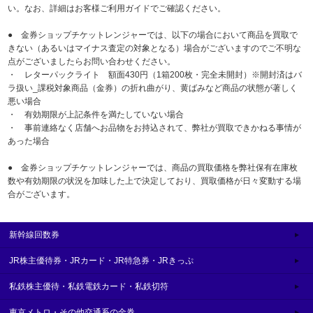
い。なお、詳細はお客様ご利用ガイドでご確認ください。
● 金券ショップチケットレンジャーでは、以下の場合において商品を買取で
きない（あるいはマイナス査定の対象となる）場合がございますのでご不明な
点がございましたらお問い合わせください。
・ レターパックライト 額面430円（1箱200枚・完全未開封）※開封済はバ
ラ扱い_課税対象商品（金券）の折れ曲がり、黄ばみなど商品の状態が著しく
悪い場合
・ 有効期限が上記条件を満たしていない場合
・ 事前連絡なく店舗へお品物をお持込されて、弊社が買取できかねる事情が
あった場合
● 金券ショップチケットレンジャーでは、商品の買取価格を弊社保有在庫枚
数や有効期限の状況を加味した上で決定しており、買取価格が日々変動する場
合がございます。
新幹線回数券
JR株主優待券・JRカード・JR特急券・JRきっぷ
私鉄株主優待・私鉄電鉄カード・私鉄切符
東京メトロ・その他交通系の金券