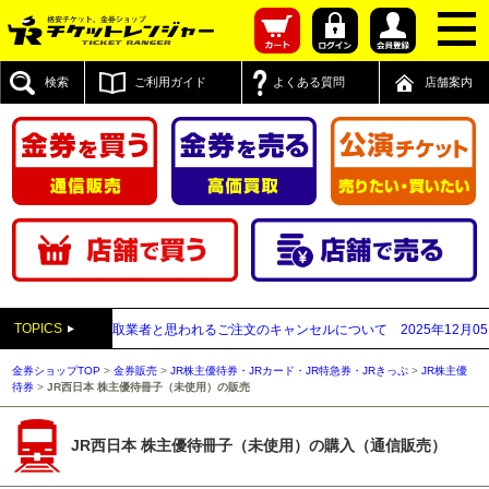
検索
ご利用ガイド
よくある質問
店舗案内
TOPICS
付先が先払い買取業者と思われるご注文のキャンセルについて
2025年12月05日
【
金券ショップTOP
>
金券販売
>
JR株主優待券・JRカード・JR特急券・JRきっぷ
>
JR株主優
待券
>
JR西日本 株主優待冊子（未使用）の販売
JR西日本 株主優待冊子（未使用）の購入（通信販売）