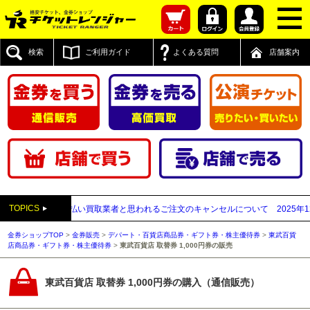
検索
ご利用ガイド
よくある質問
店舗案内
TOPICS
】送付先が先払い買取業者と思われるご注文のキャンセルについて
2025年12月0
金券ショップTOP
>
金券販売
>
デパート・百貨店商品券・ギフト券・株主優待券
>
東武百貨
店商品券・ギフト券・株主優待券
>
東武百貨店 取替券 1,000円券の販売
東武百貨店 取替券 1,000円券の購入（通信販売）