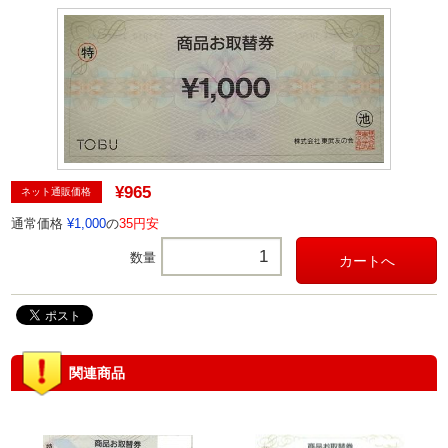
¥965
ネット通販価格
通常価格
¥1,000
の
35円安
数量
関連商品