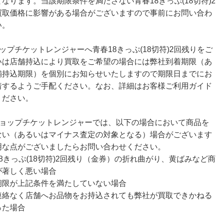
なります。当該期限条件を満たさない青春18きっぷ(18切符)2
買取価格に影響がある場合がございますので事前にお問い合わ
い。
ップチケットレンジャーへ青春18きっぷ(18切符)2回残りをご
いは店舗持込により買取をご希望の場合には弊社到着期限（あ
舗持込期限）を個別にお知らせいたしますので期限日までにお
着するようご手配ください。なお、詳細はお客様ご利用ガイド
ください。
ショップチケットレンジャーでは、以下の場合において商品を
ない（あるいはマイナス査定の対象となる）場合がございます
明な点がございましたらお問い合わせください。
8きっぷ(18切符)2回残り（金券）の折れ曲がり、黄ばみなど商
が著しく悪い場合
期限が上記条件を満たしていない場合
連絡なく店舗へお品物をお持込されても弊社が買取できかねる
った場合