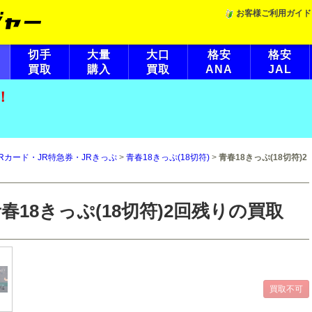
お客様ご利用ガイド
切手
大量
大口
格安
格安
買取
購入
買取
ANA
JAL
！
Rカード・JR特急券・JRきっぷ
>
青春18きっぷ(18切符)
>
青春18きっぷ(18切符)2
春18きっぷ(18切符)2回残りの買取