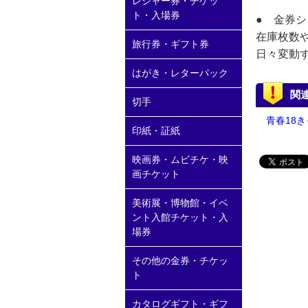
レジャー券・チケッ
ト・入場券
● 金券
在庫枚数
旅行券・ギフト券
日々変動
はがき・レターパック
関
切手
青春18き
印紙・証紙
映画券・ムビチケ・映
画チケット
美術展・博物館・イベ
ント入館チケット・入
場券
その他の金券・チケッ
ト
カタログギフト・ギフ