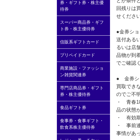
とが条件と
券・ギフト券・株主優
回残りは
待券
せくださ
スーパー商品券・ギフ
ト券・株主優待券
●金券ショ
送付ある
信販系ギフトカード
るいは店
品物が到
プリペイドカード
でご確認
商業施設・ファッショ
ン雑貨関連券
● 金券
買取でき
専門店商品券・ギフト
のでご不
券・株主優待券
・ 青春1
食品ギフト券
品の状態
・ 有効
食事券・食事ギフト・
・ 事前
飲食系株主優待券
事情があ