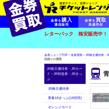
購入
買取
金券を
金券を
通信販売
高価売却
レターパック 格安販売中！
金券ショップTOP
>
金券買取
>
JR株主優待券・J
回残りの買取
JR株主優待券・JRカー
青
ド・JR特急券・JRきっ
ぷ
JR株主優待券
青春18きっぷ(18切符)
オレンジカード