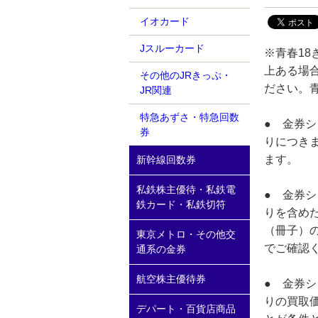
イオカード
Jスルーカード
※青春18
上ある場
その他のJRきっぷ・
ださい。青
JR関連
特急あずさ・特急回数
● 金券シ
券
りにつき
ます。
新幹線回数券
私鉄株主優待・私鉄電
● 金券シ
鉄カード・私鉄切符
りを含め
（冊子）
東京メトロ・その他交
でご確認
通系の金券
航空株主優待券
● 金券シ
りの買取
デパート・百貨店商品