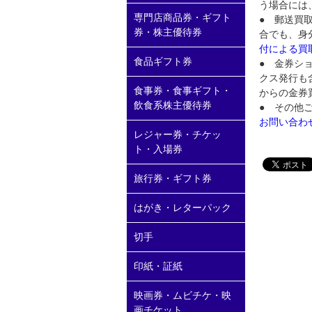
う場合には
専門店商品券・ギフト
● 郵送買
券・株主優待券
合でも、身
付による買
食品ギフト券
● 金券ショ
クス発行も
食事券・食事ギフト・
からの金券
飲食系株主優待券
● その他
お問い合わ
レジャー券・チケッ
ト・入場券
旅行券・ギフト券
はがき・レターパック
切手
印紙・証紙
映画券・ムビチケ・映
画チケット