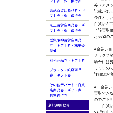
フト券・株主優待券
券（アメ
東武百貨店商品券・ギ
記載があ
フト券・株主優待券
条件とし
百貨店ギフ
京王百貨店商品券・ギ
当該買取
フト券・株主優待券
お品物の
阪急阪神百貨店商品
券・ギフト券・株主優
●金券ショ
待券
メックス
和光商品券・ギフト券
場合には
しますの
プランタン銀座商品
詳細はお
券・ギフト券
その他デパート・百貨
● 金券
店商品券・ギフト券・
買取でき
株主優待券
のでご不
新幹線回数券
・ 百貨店
の折れ曲