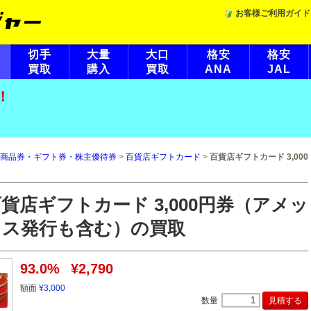
お客様ご利用ガイド
切手
大量
大口
格安
格安
買取
購入
買取
ANA
JAL
！
商品券・ギフト券・株主優待券
>
百貨店ギフトカード
>
百貨店ギフトカード 3,000
貨店ギフトカード 3,000円券（アメッ
クス発行も含む）の買取
93.0%
¥2,790
額面
¥3,000
数量