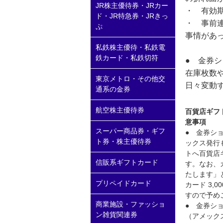
JR株主優待券・JRカー
・ 有効
ド・JR特急券・JRきっ
・ 事前
ぷ
事情があ
私鉄株主優待・私鉄電
鉄カード・私鉄切符
● 金券
在庫枚数
東京メトロ・その他交
日々変動
通系の金券
航空株主優待券
百貨店ギフ
意事項
スーパー商品券・ギフ
● 金券ショ
ト券・株主優待券
ックス発行
トへ百貨店
信販系ギフトカード
す。なお、
たします」
プリペイドカード
カード 3
すので予め
商業施設・ファッショ
● 金券ショ
ン雑貨関連券
（アメック