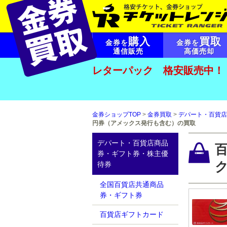
購入
買取
金券を
金券を
通信販売
高価売却
レターパック 格安販売中！
金券ショップTOP
>
金券買取
>
デパート・百貨店
円券（アメックス発行も含む）の買取
デパート・百貨店商品
百
券・ギフト券・株主優
待券
全国百貨店共通商品
券・ギフト券
百貨店ギフトカード