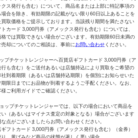
ックス発行も含む）について、商品名または上部に特記事項の
る場合を除き、有効期限の記載がない限り60日以上あることを
た買取価格をご提示しております。当該残り期間を満たさない
トカード 3,000円券（アメックス発行も含む）については、
価格では買取できない場合がございます。有効期限60日未満の
ご売却についてのご相談は、事前に
お問い合わせ
ください。
ップチケットレンジャーへ百貨店ギフトカード 3,000円券（ア
発行も含む）をご送付あるいは店舗持込により買取をご希望の
弊社到着期限（あるいは店舗持込期限）を個別にお知らせいた
で期限日までにお品物が到着するようご手配ください。なお、
客様ご利用ガイドでご確認ください。
ショップチケットレンジャーでは、以下の場合において商品を
ない（あるいはマイナス査定の対象となる）場合がございます
明な点がございましたらお問い合わせください。
ギフトカード 3,000円券（アメックス発行も含む）（金券）
がり、黄ばみなど商品の状態が著しく悪い場合