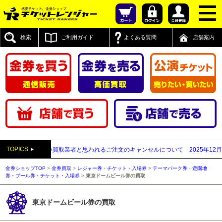
検索
ご利用ガイド
よくある質問
店舗案内
TOPICS
付先が先払い買取業者と思われるご注文のキャンセルについて
2025年12月05日
金券ショップTOP
>
金券買取
>
レジャー券・チケット・入場券
>
テーマパーク券・遊園地
券・プール券・チケット・入場券
>
東京ドームビール券の買取
東京ドームビール券の買取