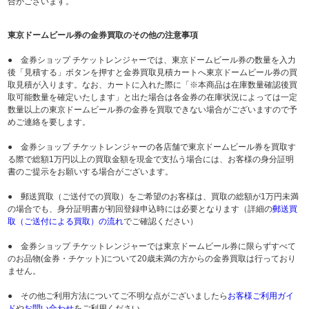
合がございます。
東京ドームビール券の金券買取のその他の注意事項
● 金券ショップ チケットレンジャーでは、東京ドームビール券の数量を入力
後「見積する」ボタンを押すと金券買取見積カートへ東京ドームビール券の買
取見積が入ります。なお、カートに入れた際に「※本商品は在庫数量確認後買
取可能数量を確定いたします」と出た場合は各金券の在庫状況によっては一定
数量以上の東京ドームビール券の金券を買取できない場合がございますので予
めご連絡を要します。
● 金券ショップ チケットレンジャーの各店舗で東京ドームビール券を買取す
る際で総額1万円以上の買取金額を現金で支払う場合には、お客様の身分証明
書のご提示をお願いする場合がございます。
● 郵送買取（ご送付での買取）をご希望のお客様は、買取の総額が1万円未満
の場合でも、身分証明書が初回登録申込時には必要となります（詳細の
郵送買
取（ご送付による買取）の流れ
でご確認ください）
● 金券ショップ チケットレンジャーでは東京ドームビール券に限らずすべて
のお品物(金券・チケット)について20歳未満の方からの金券買取は行っており
ません。
● その他ご利用方法についてご不明な点がございましたら
お客様ご利用ガイ
ド
や
お問い合わせ
をご利用ください。