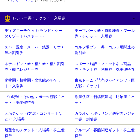
レジャー券・チケット・入場券
ディズニーチケット(ランド・シー
テーマパーク券・遊園地券・プール
のリゾートパスポート）
券・チケット・入場券
スパ・温泉・スーパー銭湯・サウナ
ゴルフ場プレー券・ゴルフ場関連の
等の割引券
割引券
ホテルギフト券・宿泊券・宿泊割引
スポーツ施設・フィットネス商品
券・観光レジャー券
券・ギフト券・利用券・株主優待券
動物園・植物園・水族館のチケッ
東京ドーム・読売ジャイアンツ（巨
ト・入場券
人戦）チケット
プロ野球・その他スポーツ観戦チケ
歌舞伎座・新橋演舞場・明治座チケ
ット・株主優待券
ット
公演チケット(芝居・コンサートな
カラオケ・ボウリング他室内レジャ
ど)・入場券
ー券・割引券
展望台のチケット・入場券・株主優
クルーズ・客船関連ギフト・株主優
待券
待券