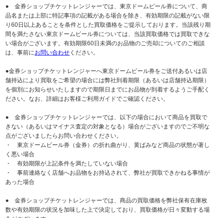
● 金券ショップチケットレンジャーでは、東京ドームビール券について、商
品名または上部に特記事項の記載がある場合を除き、有効期限の記載がない限
り60日以上あることを条件とした買取価格をご提示しております。当該残り期
間を満たさない東京ドームビール券については、当該買取価格では買取できな
い場合がございます。有効期限60日未満のお品物のご売却についてのご相談
は、事前に
お問い合わせ
ください。
●金券ショップチケットレンジャーへ東京ドームビール券をご送付あるいは店
舗持込により買取をご希望の場合には弊社到着期限（あるいは店舗持込期限）
を個別にお知らせいたしますので期限日までにお品物が到着するようご手配く
ださい。なお、詳細はお客様ご利用ガイドでご確認ください。
● 金券ショップチケットレンジャーでは、以下の場合において商品を買取で
きない（あるいはマイナス査定の対象となる）場合がございますのでご不明な
点がございましたらお問い合わせください。
・ 東京ドームビール券（金券）の折れ曲がり、黄ばみなど商品の状態が著し
く悪い場合
・ 有効期限が上記条件を満たしていない場合
・ 事前連絡なく店舗へお品物をお持込されて、弊社が買取できかねる事情が
あった場合
● 金券ショップチケットレンジャーでは、商品の買取価格を弊社保有在庫枚
数や有効期限の状況を加味した上で決定しており、買取価格が日々変動する場